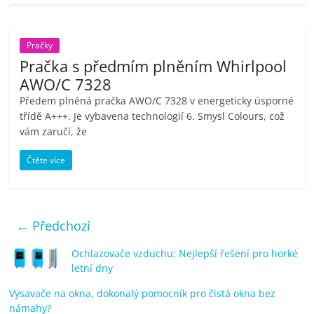
Pračky
Pračka s předmím plněním Whirlpool
AWO/C 7328
Předem plněná pračka AWO/C 7328 v energeticky úsporné
třídě A+++. Je vybavena technologií 6. Smysl Colours, což
vám zaručí, že
Čtěte více
← Předchozí
Ochlazovače vzduchu: Nejlepší řešení pro horké
letní dny
Vysavače na okna, dokonalý pomocník pro čistá okna bez
námahy?