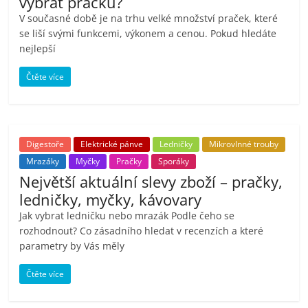
vybrat pračku?
porovnání
V současné době je na trhu velké množství praček, které
Elektro
se liší svými funkcemi, výkonem a cenou. Pokud hledáte
OK,
nejlepší
recenze,
pračky,
Čtěte více
televize,
notebooky,
mobilní
telefony,
Digestoře
Elektrické pánve
Ledničky
Mikrovlnné trouby
kávovary,
Mrazáky
Myčky
Pračky
Sporáky
bazény
Největší aktuální slevy zboží – pračky,
ledničky, myčky, kávovary
Jak vybrat ledničku nebo mrazák Podle čeho se
rozhodnout? Co zásadního hledat v recenzích a které
parametry by Vás měly
Čtěte více