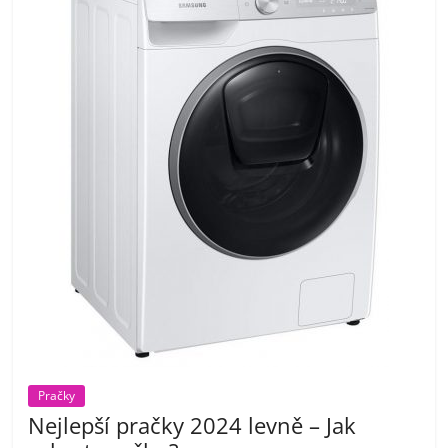
pračky,
televize,
notebooky,
mobilní
telefony,
kávovary,
bazény
Pračky
Nejlepší
Nejlepší pračky 2024 levně – Jak
elektronika