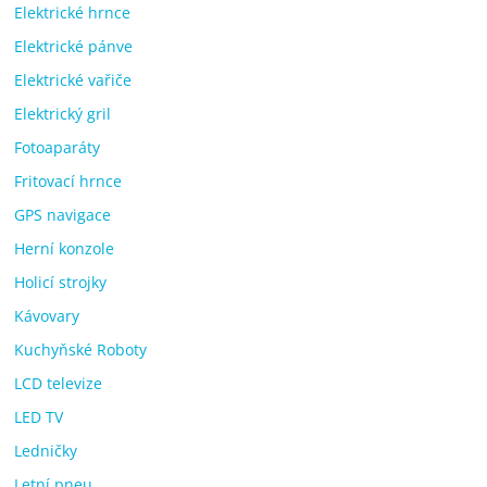
Elektrické hrnce
Elektrické pánve
Elektrické vařiče
Elektrický gril
Fotoaparáty
Fritovací hrnce
GPS navigace
Herní konzole
Holicí strojky
Kávovary
Kuchyňské Roboty
LCD televize
LED TV
Ledničky
Letní pneu