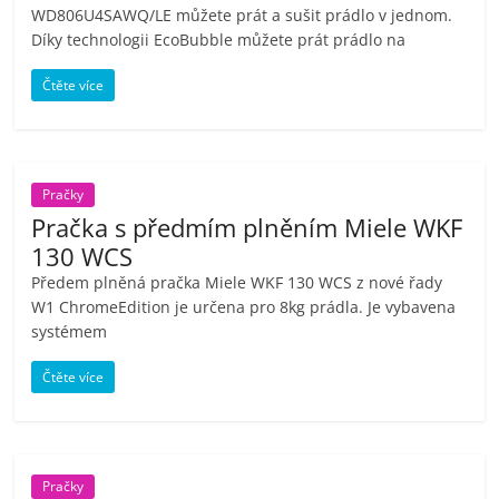
WD806U4SAWQ/LE můžete prát a sušit prádlo v jednom.
Díky technologii EcoBubble můžete prát prádlo na
Čtěte více
Pračky
Pračka s předmím plněním Miele WKF
130 WCS
Předem plněná pračka Miele WKF 130 WCS z nové řady
W1 ChromeEdition je určena pro 8kg prádla. Je vybavena
systémem
Čtěte více
Pračky