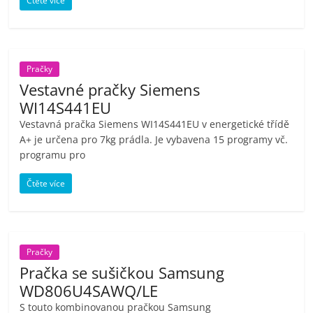
Čtěte více
Pračky
Vestavné pračky Siemens
WI14S441EU
Vestavná pračka Siemens WI14S441EU v energetické třídě
A+ je určena pro 7kg prádla. Je vybavena 15 programy vč.
programu pro
Čtěte více
Pračky
Pračka se sušičkou Samsung
WD806U4SAWQ/LE
S touto kombinovanou pračkou Samsung