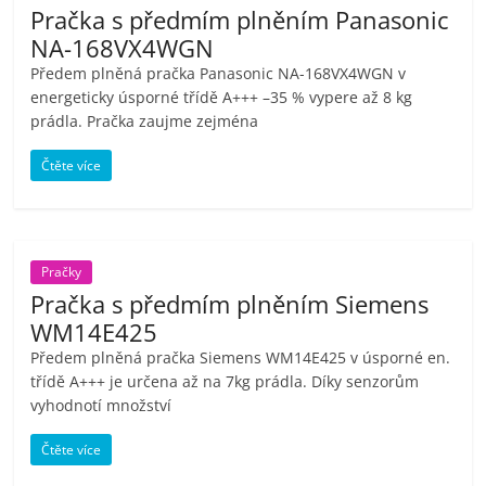
Pračka s předmím plněním Panasonic
NA-168VX4WGN
Předem plněná pračka Panasonic NA-168VX4WGN v
energeticky úsporné třídě A+++ –35 % vypere až 8 kg
prádla. Pračka zaujme zejména
Čtěte více
Pračky
Pračka s předmím plněním Siemens
WM14E425
Předem plněná pračka Siemens WM14E425 v úsporné en.
třídě A+++ je určena až na 7kg prádla. Díky senzorům
vyhodnotí množství
Čtěte více