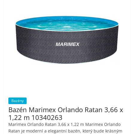
pračky,
televize,
notebooky,
mobilní
telefony,
kávovary,
Bazény
bazény
Bazén Marimex Orlando Ratan 3,66 x
1,22 m 10340263
Nejlepší
Marimex Orlando Ratan 3,66 x 1,22 m Marimex Orlando
elektronika
Ratan je moderní a elegantní bazén, který bude krásným