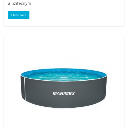
porovnání
a užitečným
Elektro
Čtěte více
OK,
recenze,
pračky,
televize,
notebooky,
mobilní
telefony,
kávovary,
bazény