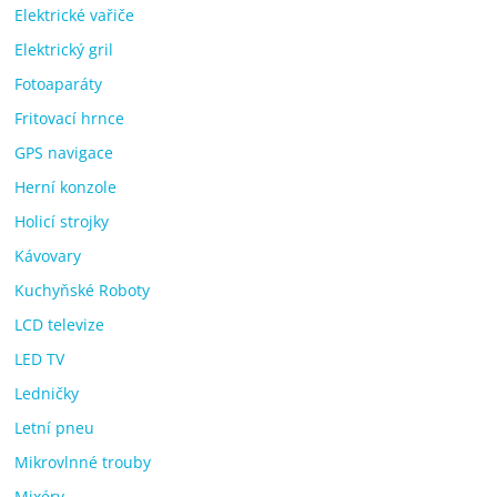
Elektrické vařiče
Elektrický gril
Fotoaparáty
Fritovací hrnce
GPS navigace
Herní konzole
Holicí strojky
Kávovary
Kuchyňské Roboty
LCD televize
LED TV
Ledničky
Letní pneu
Mikrovlnné trouby
Mixéry