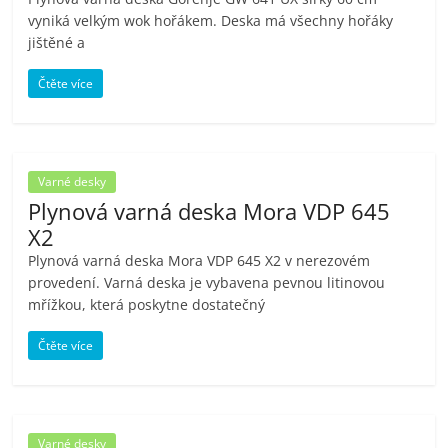
vyniká velkým wok hořákem. Deska má všechny hořáky
jištěné a
Čtěte více
Varné desky
Plynová varná deska Mora VDP 645
X2
Plynová varná deska Mora VDP 645 X2 v nerezovém
provedení. Varná deska je vybavena pevnou litinovou
mřížkou, která poskytne dostatečný
Čtěte více
Varné desky