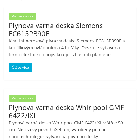
pračky,
Varné desky
Plynová varná deska Siemens
televize,
EC615PB90E
Kvalitní nerezová plynová deska Siemens EC615PB90E s
notebooky,
knoflíkovým ovládáním a 4 hořáky. Deska je vybavena
termoelektrickou pojistkou při zhasnutí plamene
mobilní
Čtěte více
telefony,
kávovary,
Varné desky
Plynová varná deska Whirlpool GMF
bazény
6422/IXL
Plynová varná deska Whirlpool GMF 6422/IXL v šířce 59
Nejlepší
cm. Nerezový povrch iXelium, vyrobený pomocí
elektronika
nanotechnologie, vytváří na povrchu desky