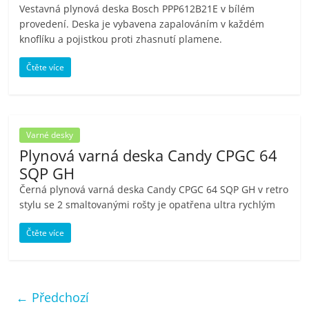
Vestavná plynová deska Bosch PPP612B21E v bílém
provedení. Deska je vybavena zapalováním v každém
knoflíku a pojistkou proti zhasnutí plamene.
Čtěte více
Varné desky
Plynová varná deska Candy CPGC 64
SQP GH
Černá plynová varná deska Candy CPGC 64 SQP GH v retro
stylu se 2 smaltovanými rošty je opatřena ultra rychlým
Čtěte více
← Předchozí