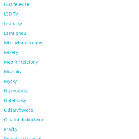
LCD televize
LED TV
Ledničky
Letní pneu
Mikrovlnné trouby
Mixéry
Mobilní telefony
Mrazáky
Myčky
Na motorku
Notebooky
Odšťavňovače
Ostatní do kuchyně
Pračky
Robotický vysavač