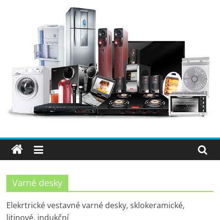
Přeskočit
na
obsah
Elektro
OK
–
nejlepší
elektronika
Varné desky
porovnání,
Elekrtrické vestavné varné desky, sklokeramické,
litinové, indukční