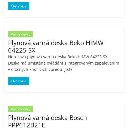
Čtěte více
Varné desky
Plynová varná deska Beko HIMW
64225 SX
Nerezová plynová varná deska Beko HIMW 64225 SX.
Deska má umístěné ovládání s integrovaným zapalováním
v otočných knoflících vpředu. Jistě
Čtěte více
Varné desky
Plynová varná deska Bosch
PPP612B21E