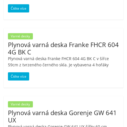
porovnání
Čtěte více
Elektro
OK,
recenze,
pračky,
Varné desky
televize,
Plynová varná deska Franke FHCR 604
notebooky,
4G BK C
mobilní
telefony,
Plynová varná deska Franke FHCR 604 4G BK C v šířce
kávovary,
59cm z tvrzeného černého skla. Je vybavena 4 hořáky
bazény
Čtěte více
Varné desky
Plynová varná deska Gorenje GW 641
UX
Plynová varná deska Gorenje GW 641 UX šířky 60 cm