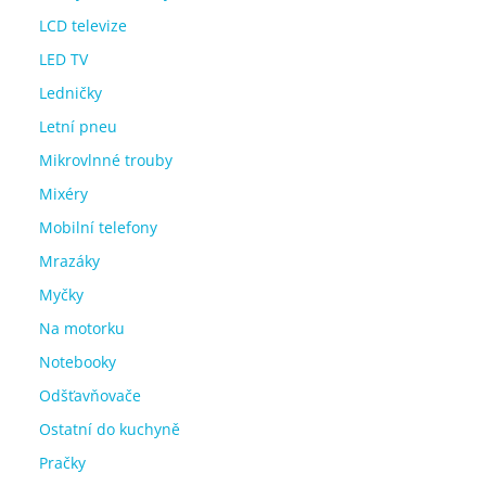
LCD televize
LED TV
Ledničky
Letní pneu
Mikrovlnné trouby
Mixéry
Mobilní telefony
Mrazáky
Myčky
Na motorku
Notebooky
Odšťavňovače
Ostatní do kuchyně
Pračky