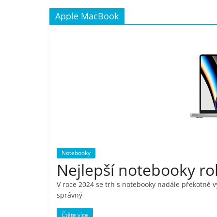
porovnání,
Apple MacBook
pračky,
televize,
notebooky,
mobilní
telefony,
Notebooky
Nejlepší notebooky ro
kávovary,
V roce 2024 se trh s notebooky nadále překotně vyv
správný
bazény
Čtěte více