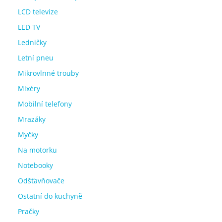
LCD televize
LED TV
Ledničky
Letní pneu
Mikrovlnné trouby
Mixéry
Mobilní telefony
Mrazáky
Myčky
Na motorku
Notebooky
Odšťavňovače
Ostatní do kuchyně
Pračky