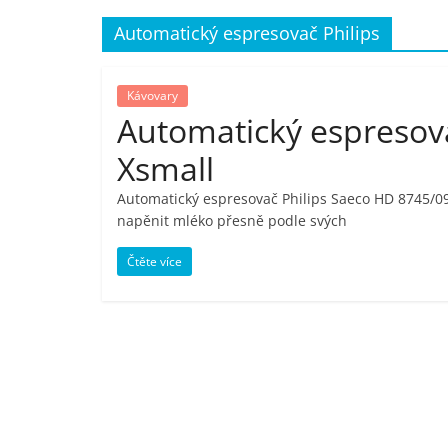
porovnání,
Automatický espresovač Philips
pračky,
Kávovary
Automatický espresov
televize,
Xsmall
notebooky,
Automatický espresovač Philips Saeco HD 8745/09
napěnit mléko přesně podle svých
mobilní
Čtěte více
telefony,
kávovary,
bazény