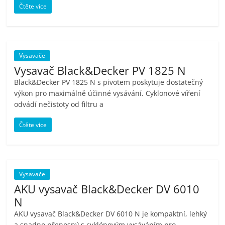
Čtěte více
Vysavače
Vysavač Black&Decker PV 1825 N
Black&Decker PV 1825 N s pivotem poskytuje dostatečný
výkon pro maximálně účinné vysávání. Cyklonové víření
odvádí nečistoty od filtru a
Čtěte více
Vysavače
AKU vysavač Black&Decker DV 6010
N
AKU vysavač Black&Decker DV 6010 N je kompaktní, lehký
a snadno přenosný s cyklónovým vysáváním pro