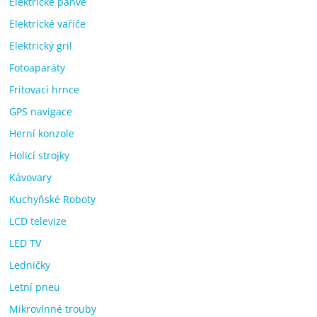
Elektrické pánve
Elektrické vařiče
Elektrický gril
Fotoaparáty
Fritovací hrnce
GPS navigace
Herní konzole
Holicí strojky
Kávovary
Kuchyňské Roboty
LCD televize
LED TV
Ledničky
Letní pneu
Mikrovlnné trouby