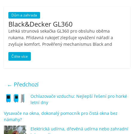
Dům a zahrada
Black&Decker GL360
Lehká strunová sekačka GL360 pro obsluhu oběma
rukama. Přídavná rukojeť zlepšuje vyvážení nářadí a
zvyšuje komfort. Prověřený mechanismus Black and
Čtěte více
← Předchozí
Ochlazovače vzduchu: Nejlepší řešení pro horké
letní dny
Vysavače na okna, dokonalý pomocník pro čistá okna bez
námahy?
Elektrická udírna, dřevěná udírna nebo zahradní