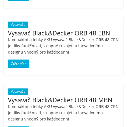
porovnání
Elektro
OK,
recenze,
Vysavače
pračky,
Vysavač Black&Decker ORB 48 EBN
televize,
Kompaktní a lehký AKU vysavač Black&Decker ORB 48 CRN
notebooky,
je díky funkčnosti, sklopné rukojeti a inovativnímu
mobilní
designu vhodný pro každodenní
telefony,
Čtěte více
kávovary,
bazény
Vysavače
Vysavač Black&Decker ORB 48 MBN
Kompaktní a lehký AKU vysavač Black&Decker ORB 48 CRN
je díky funkčnosti, sklopné rukojeti a inovativnímu
designu vhodný pro každodenní