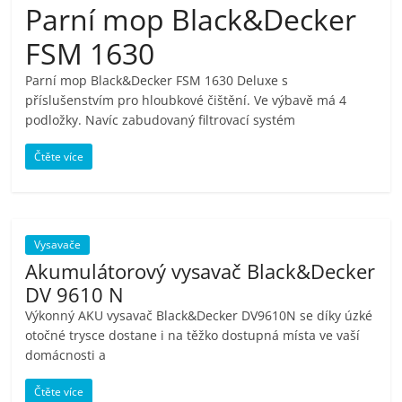
Parní mop Black&Decker
pračky,
FSM 1630
televize,
Parní mop Black&Decker FSM 1630 Deluxe s
příslušenstvím pro hloubkové čištění. Ve výbavě má 4
notebooky,
podložky. Navíc zabudovaný filtrovací systém
Čtěte více
mobilní
telefony,
Vysavače
kávovary,
Akumulátorový vysavač Black&Decker
DV 9610 N
bazény
Výkonný AKU vysavač Black&Decker DV9610N se díky úzké
otočné trysce dostane i na těžko dostupná místa ve vaší
domácnosti a
Nejlepší
elektronika
Čtěte více