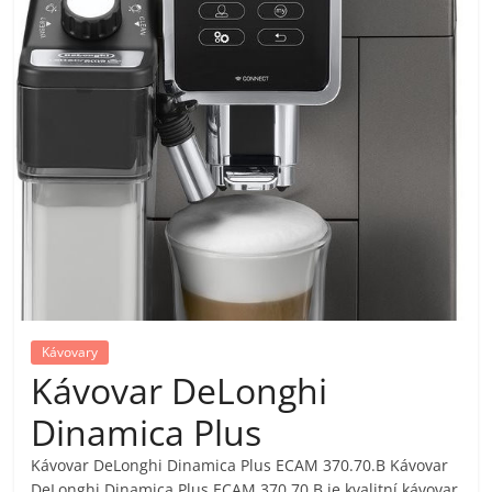
pračky,
televize,
notebooky,
mobilní
telefony,
kávovary,
Kávovary
Kávovar DeLonghi
bazény
Dinamica Plus
Nejlepší
Kávovar DeLonghi Dinamica Plus ECAM 370.70.B Kávovar
elektronika
DeLonghi Dinamica Plus ECAM 370.70.B je kvalitní kávovar