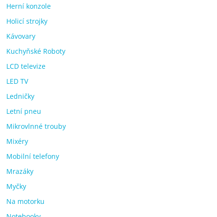
Herní konzole
Holicí strojky
Kávovary
Kuchyňské Roboty
LCD televize
LED TV
Ledničky
Letní pneu
Mikrovlnné trouby
Mixéry
Mobilní telefony
Mrazáky
Myčky
Na motorku
Notebooky