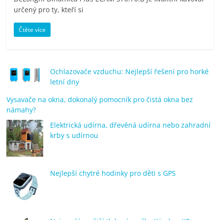
porovnání
určený pro ty, kteří si
Elektro
OK,
Čtěte více
recenze,
pračky,
televize,
Ochlazovače vzduchu: Nejlepší řešení pro horké
notebooky,
letní dny
mobilní
telefony,
Vysavače na okna, dokonalý pomocník pro čistá okna bez
námahy?
kávovary,
bazény
Elektrická udírna, dřevěná udírna nebo zahradní
krby s udírnou
Nejlepší chytré hodinky pro děti s GPS