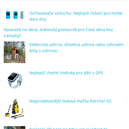
porovnání
Elektro
Ochlazovače vzduchu: Nejlepší řešení pro horké
OK,
letní dny
recenze,
Vysavače na okna, dokonalý pomocník pro čistá okna bez
pračky,
námahy?
televize,
Elektrická udírna, dřevěná udírna nebo zahradní
notebooky,
krby s udírnou
mobilní
telefony,
kávovary,
bazény
Nejlepší chytré hodinky pro děti s GPS
Nejprodávanější tlaková myčka Kärcher K5