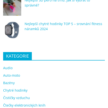
Nejlepší 3D pero na trhu: Jak si vybrat to
správné?
Nejlepší chytré hodinky TOP 5 – srovnání fitness
náramků 2024
KATEGORIE
Audio
Auto-moto
Bazény
Chytré hodinky
Čističky vzduchu
Čtečky elektronických knih