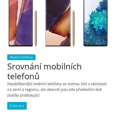
pračky,
televize,
notebooky,
mobilní
Mobilní telefony
telefony,
Srovnání mobilních
telefonů
kávovary,
Nejoblíbenější mobilní telefony se mohou lišit v závislosti
na zemi a regionu, ale obecně jsou zde především dvě
bazény
značky produkující
Čtěte více
Nejlepší
elektronika