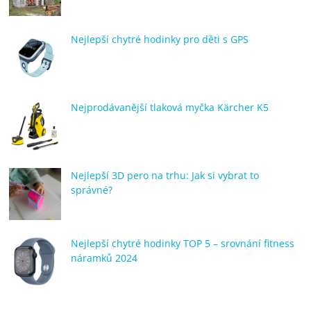
porovnání
Elektro
Nejlepší chytré hodinky pro děti s GPS
OK,
recenze,
pračky,
televize,
Nejprodávanější tlaková myčka Kärcher K5
notebooky,
mobilní
telefony,
kávovary,
bazény
Nejlepší 3D pero na trhu: Jak si vybrat to
správné?
Nejlepší chytré hodinky TOP 5 – srovnání fitness
náramků 2024