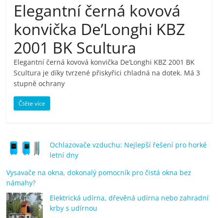
Elegantní černá kovová
pračky,
konvička De’Longhi KBZ
televize,
2001 BK Scultura
Elegantní černá kovová konvička De’Longhi KBZ 2001 BK
notebooky,
Scultura je díky tvrzené přiskyřici chladná na dotek. Má 3
stupně ochrany
mobilní
Čtěte více
telefony,
kávovary,
Ochlazovače vzduchu: Nejlepší řešení pro horké
letní dny
bazény
Vysavače na okna, dokonalý pomocník pro čistá okna bez
námahy?
Elektrická udírna, dřevěná udírna nebo zahradní
Nejlepší
krby s udírnou
elektronika