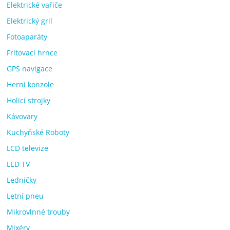
Elektrické vařiče
Elektrický gril
Fotoaparáty
Fritovací hrnce
GPS navigace
Herní konzole
Holicí strojky
Kávovary
Kuchyňské Roboty
LCD televize
LED TV
Ledničky
Letní pneu
Mikrovlnné trouby
Mixéry