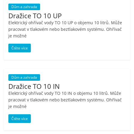
porovnání
Dům a zahrada
Elektro
Dražice TO 10 UP
OK,
Elektrický ohřívač vody TO 10 UP o objemu 10 litrů. Může
recenze,
pracovat v tlakovém nebo beztlakovém systému. Ohřívač
pračky,
je možné
televize,
notebooky,
Čtěte více
mobilní
telefony,
kávovary,
bazény
Dům a zahrada
Dražice TO 10 IN
Elektrický ohřívač vody TO 10 IN o objemu 10 litrů. Může
pracovat v tlakovém nebo beztlakovém systému. Ohřívač
je možné
Čtěte více