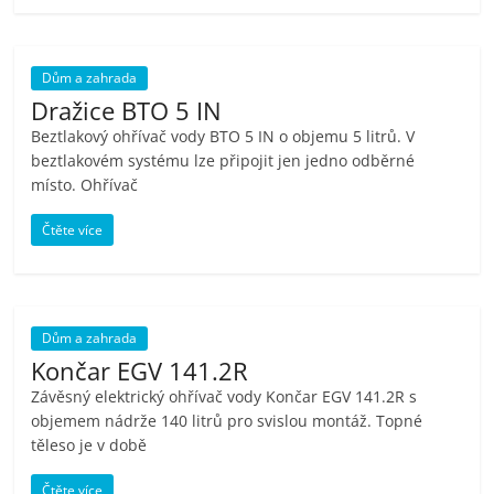
Dům a zahrada
Dražice BTO 5 IN
Beztlakový ohřívač vody BTO 5 IN o objemu 5 litrů. V
beztlakovém systému lze připojit jen jedno odběrné
místo. Ohřívač
Čtěte více
Dům a zahrada
Končar EGV 141.2R
Závěsný elektrický ohřívač vody Končar EGV 141.2R s
objemem nádrže 140 litrů pro svislou montáž. Topné
těleso je v době
Čtěte více