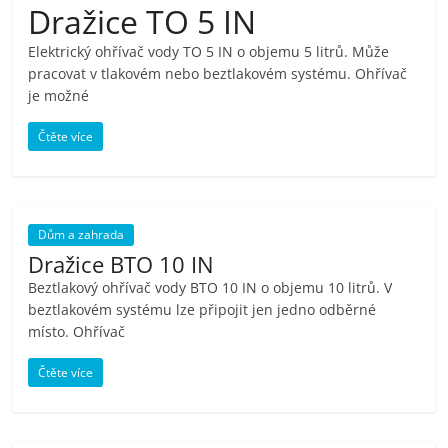
Dražice TO 5 IN
pračky,
Elektrický ohřívač vody TO 5 IN o objemu 5 litrů. Může
pracovat v tlakovém nebo beztlakovém systému. Ohřívač
televize,
je možné
notebooky,
Čtěte více
mobilní
Dům a zahrada
telefony,
Dražice BTO 10 IN
Beztlakový ohřívač vody BTO 10 IN o objemu 10 litrů. V
kávovary,
beztlakovém systému lze připojit jen jedno odběrné
místo. Ohřívač
bazény
Čtěte více
Nejlepší
elektronika