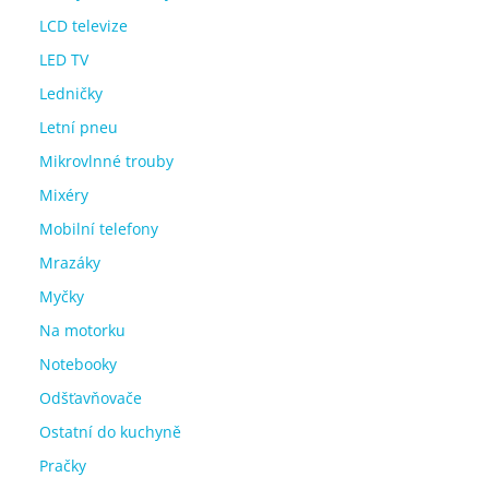
LCD televize
LED TV
Ledničky
Letní pneu
Mikrovlnné trouby
Mixéry
Mobilní telefony
Mrazáky
Myčky
Na motorku
Notebooky
Odšťavňovače
Ostatní do kuchyně
Pračky