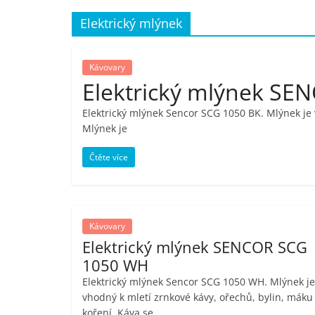
porovnání,
Elektrický mlýnek
pračky,
Kávovary
Elektrický mlýnek SE
televize,
Elektrický mlýnek Sencor SCG 1050 BK. Mlýnek je 
Mlýnek je
notebooky,
Čtěte více
mobilní
telefony,
Kávovary
Elektrický mlýnek SENCOR SCG
kávovary,
1050 WH
Elektrický mlýnek Sencor SCG 1050 WH. Mlýnek je
bazény
vhodný k mletí zrnkové kávy, ořechů, bylin, máku
koření. Káva se