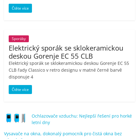
porovnání
Čtěte více
Elektro
OK,
recenze,
pračky,
Sporáky
televize,
Elektrický sporák se sklokeramickou
notebooky,
deskou Gorenje EC 55 CLB
mobilní
telefony,
Elektrický sporák se sklokeramickou deskou Gorenje EC 55
CLB řady Classico v retro designu v matné černé barvě
kávovary,
disponuje 4
bazény
Čtěte více
Ochlazovače vzduchu: Nejlepší řešení pro horké
letní dny
Vysavače na okna, dokonalý pomocník pro čistá okna bez