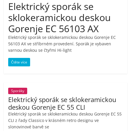
Elektrický sporák se
pračky,
sklokeramickou deskou
televize,
Gorenje EC 56103 AX
Elektrický sporák se sklokeramickou deskou Gorenje EC
notebooky,
56103 AX ve stříbrném provedení. Sporák je vybaven
varnou deskou se čtyřmi Hi-light
mobilní
Čtěte více
telefony,
kávovary,
Sporáky
Elektrický sporák se sklokeramickou
bazény
deskou Gorenje EC 55 CLI
Elektrický sporák se sklokeramickou deskou Gorenje EC 55
Nejlepší
CLI z řady Classico v krásném retro designu ve
slonovinové barvě se
elektronika