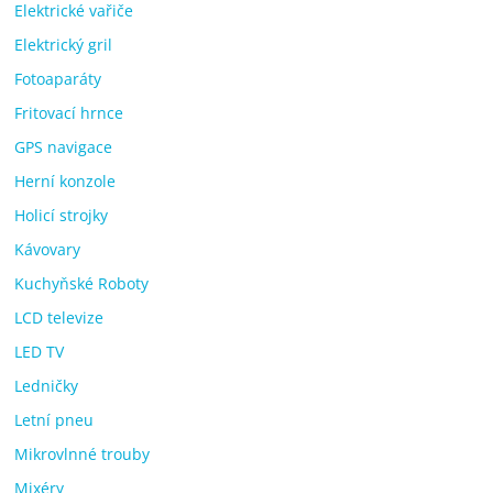
Elektrické vařiče
Elektrický gril
Fotoaparáty
Fritovací hrnce
GPS navigace
Herní konzole
Holicí strojky
Kávovary
Kuchyňské Roboty
LCD televize
LED TV
Ledničky
Letní pneu
Mikrovlnné trouby
Mixéry