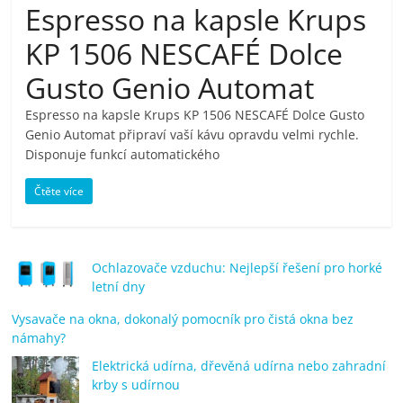
Espresso na kapsle Krups
pračky,
KP 1506 NESCAFÉ Dolce
televize,
Gusto Genio Automat
Espresso na kapsle Krups KP 1506 NESCAFÉ Dolce Gusto
notebooky,
Genio Automat připraví vaší kávu opravdu velmi rychle.
Disponuje funkcí automatického
mobilní
Čtěte více
telefony,
kávovary,
Ochlazovače vzduchu: Nejlepší řešení pro horké
letní dny
bazény
Vysavače na okna, dokonalý pomocník pro čistá okna bez
námahy?
Elektrická udírna, dřevěná udírna nebo zahradní
Nejlepší
krby s udírnou
elektronika