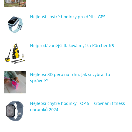
porovnání
Elektro
Nejlepší chytré hodinky pro děti s GPS
OK,
recenze,
pračky,
televize,
Nejprodávanější tlaková myčka Kärcher K5
notebooky,
mobilní
telefony,
kávovary,
bazény
Nejlepší 3D pero na trhu: Jak si vybrat to
správné?
Nejlepší chytré hodinky TOP 5 – srovnání fitness
náramků 2024