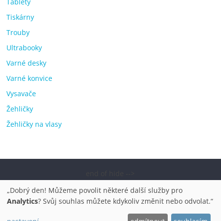
Tablety
Tiskárny
Trouby
Ultrabooky
Varné desky
Varné konvice
Vysavače
Žehličky
Žehličky na vlasy
end of hide -->
Copyright © 2026
Elektro OK – nejlepší elektronika porovnání,
„Dobrý den! Můžeme povolit některé další služby pro
pračky, televize, notebooky, mobilní telefony, kávovary,
Analytics
? Svůj souhlas můžete kdykoliv změnit nebo odvolat.“
bazény
. Všechna práva vyhrazena.