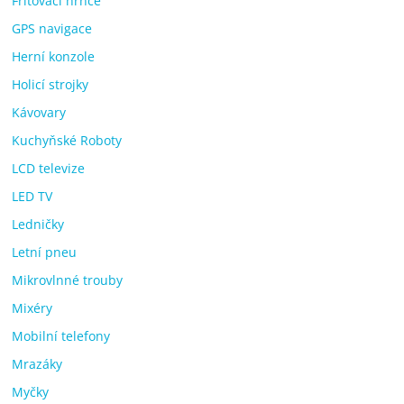
Fritovací hrnce
GPS navigace
Herní konzole
Holicí strojky
Kávovary
Kuchyňské Roboty
LCD televize
LED TV
Ledničky
Letní pneu
Mikrovlnné trouby
Mixéry
Mobilní telefony
Mrazáky
Myčky