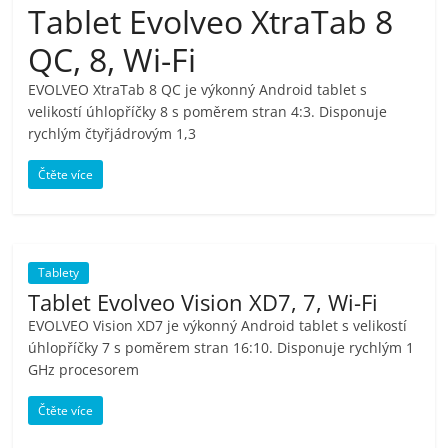
Tablet Evolveo XtraTab 8
pračky,
QC, 8, Wi-Fi
televize,
EVOLVEO XtraTab 8 QC je výkonný Android tablet s
velikostí úhlopříčky 8 s poměrem stran 4:3. Disponuje
notebooky,
rychlým čtyřjádrovým 1,3
Čtěte více
mobilní
telefony,
Tablety
kávovary,
Tablet Evolveo Vision XD7, 7, Wi-Fi
EVOLVEO Vision XD7 je výkonný Android tablet s velikostí
úhlopříčky 7 s poměrem stran 16:10. Disponuje rychlým 1
bazény
GHz procesorem
Nejlepší
Čtěte více
elektronika