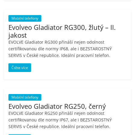
porovnání
Elektro
OK,
Mobilní telefony
recenze,
Evolveo Gladiator RG300, žlutý – II.
pračky,
jakost
televize,
EVOLVE Gladiator RG300 přináší nejen odolnost
notebooky,
certifikovanou dle normy IP68, ale i BEZSTAROSTNÝ
mobilní
SERVIS v České republice. Ideální pracovní telefon.
telefony,
Čtěte více
kávovary,
bazény
Mobilní telefony
Evolveo Gladiator RG250, černý
EVOLVE Gladiator RG250 přináší nejen odolnost
certifikovanou dle normy IP67, ale i BEZSTAROSTNÝ
SERVIS v České republice. Ideální pracovní telefon.