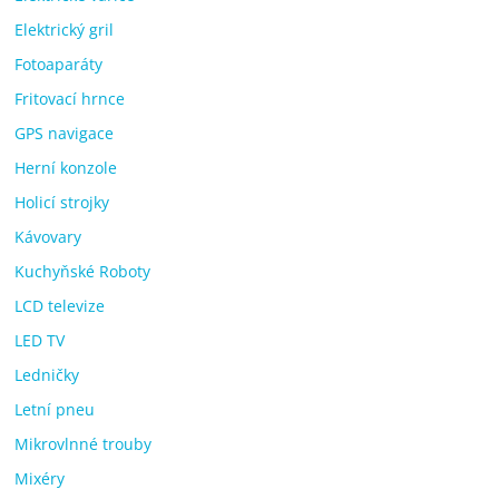
Elektrický gril
Fotoaparáty
Fritovací hrnce
GPS navigace
Herní konzole
Holicí strojky
Kávovary
Kuchyňské Roboty
LCD televize
LED TV
Ledničky
Letní pneu
Mikrovlnné trouby
Mixéry