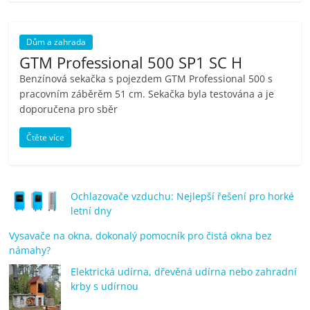
porovnání
Elektro
OK,
Dům a zahrada
recenze,
GTM Professional 500 SP1 SC H
pračky,
Benzínová sekačka s pojezdem GTM Professional 500 s
televize,
pracovním záběrěm 51 cm. Sekačka byla testována a je
notebooky,
doporučena pro sběr
mobilní
Čtěte více
telefony,
kávovary,
bazény
Ochlazovače vzduchu: Nejlepší řešení pro horké
letní dny
Vysavače na okna, dokonalý pomocník pro čistá okna bez
námahy?
Elektrická udírna, dřevěná udírna nebo zahradní
krby s udírnou