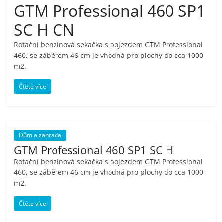
GTM Professional 460 SP1
pračky,
SC H CN
televize,
Rotační benzínová sekačka s pojezdem GTM Professional
460, se záběrem 46 cm je vhodná pro plochy do cca 1000
notebooky,
m2.
Čtěte více
mobilní
telefony,
Dům a zahrada
kávovary,
GTM Professional 460 SP1 SC H
Rotační benzínová sekačka s pojezdem GTM Professional
460, se záběrem 46 cm je vhodná pro plochy do cca 1000
bazény
m2.
Nejlepší
Čtěte více
elektronika