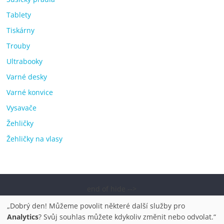
Tablety
Tiskárny
Trouby
Ultrabooky
Varné desky
Varné konvice
Vysavače
Žehličky
Žehličky na vlasy
end of hide -->
Copyright © 2026
Elektro OK – nejlepší elektronika porovnání,
„Dobrý den! Můžeme povolit některé další služby pro
pračky, televize, notebooky, mobilní telefony, kávovary,
Analytics
? Svůj souhlas můžete kdykoliv změnit nebo odvolat.“
bazény
. Všechna práva vyhrazena.