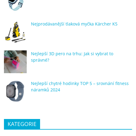
porovnání
Elektro
OK,
Nejprodávanější tlaková myčka Kärcher K5
recenze,
pračky,
televize,
notebooky,
Nejlepší 3D pero na trhu: Jak si vybrat to
mobilní
správné?
telefony,
kávovary,
bazény
Nejlepší chytré hodinky TOP 5 – srovnání fitness
náramků 2024
KATEGORIE