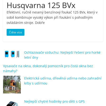
Husqvarna 125 BVx
pračky,
Efektivní, ručně nesený benzínový foukač 125 BVx, který v
sobě kombinuje vysoký výkon při foukání s pohodlným
televize,
ovládáním stroje. Dobře
notebooky,
Čtěte více
mobilní
Ochlazovače vzduchu: Nejlepší řešení pro horké
telefony,
letní dny
Vysavače na okna, dokonalý pomocník pro čistá okna bez
kávovary,
námahy?
Elektrická udírna, dřevěná udírna nebo zahradní
bazény
krby s udírnou
Nejlepší
Nejlepší chytré hodinky pro děti s GPS
elektronika