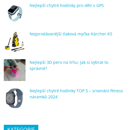
porovnání
Nejlepší chytré hodinky pro děti s GPS
Elektro
OK,
recenze,
pračky,
Nejprodávanější tlaková myčka Kärcher K5
televize,
notebooky,
mobilní
telefony,
Nejlepší 3D pero na trhu: Jak si vybrat to
kávovary,
správné?
bazény
Nejlepší chytré hodinky TOP 5 – srovnání fitness
náramků 2024
KATEGORIE