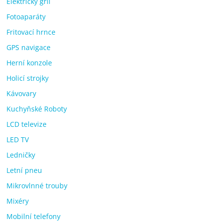
Elektrický gril
Fotoaparáty
Fritovací hrnce
GPS navigace
Herní konzole
Holicí strojky
Kávovary
Kuchyňské Roboty
LCD televize
LED TV
Ledničky
Letní pneu
Mikrovlnné trouby
Mixéry
Mobilní telefony