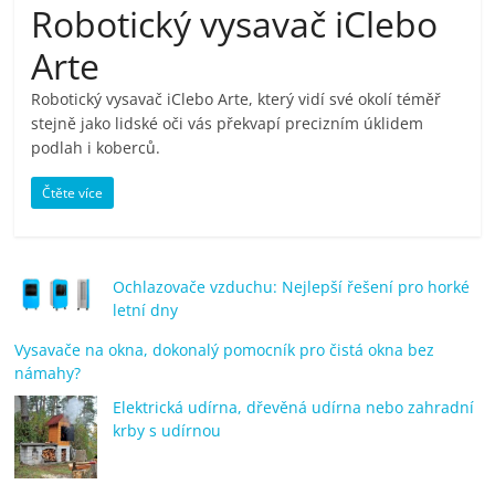
Robotický vysavač iClebo
pračky,
Arte
televize,
Robotický vysavač iClebo Arte, který vidí své okolí téměř
stejně jako lidské oči vás překvapí precizním úklidem
notebooky,
podlah i koberců.
Čtěte více
mobilní
telefony,
Ochlazovače vzduchu: Nejlepší řešení pro horké
letní dny
kávovary,
Vysavače na okna, dokonalý pomocník pro čistá okna bez
námahy?
bazény
Elektrická udírna, dřevěná udírna nebo zahradní
krby s udírnou
Nejlepší
elektronika