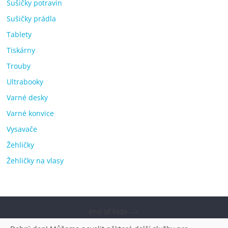
Sušičky potravin
Sušičky prádla
Tablety
Tiskárny
Trouby
Ultrabooky
Varné desky
Varné konvice
Vysavače
Žehličky
Žehličky na vlasy
end of hide -->
Copyright © 2026
Elektro OK – nejlepší elektronika porovnání,