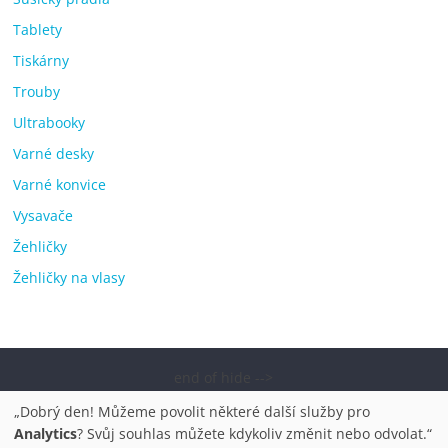
Tablety
Tiskárny
Trouby
Ultrabooky
Varné desky
Varné konvice
Vysavače
Žehličky
Žehličky na vlasy
end of hide -->
Copyright © 2026
Elektro OK – nejlepší elektronika porovnání,
„Dobrý den! Můžeme povolit některé další služby pro
pračky, televize, notebooky, mobilní telefony, kávovary,
Analytics
? Svůj souhlas můžete kdykoliv změnit nebo odvolat.“
bazény
. Všechna práva vyhrazena.