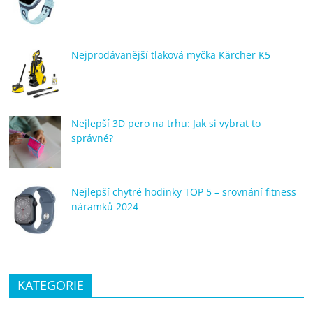
porovnání
Elektro
OK,
Nejprodávanější tlaková myčka Kärcher K5
recenze,
pračky,
televize,
notebooky,
Nejlepší 3D pero na trhu: Jak si vybrat to
mobilní
správné?
telefony,
kávovary,
bazény
Nejlepší chytré hodinky TOP 5 – srovnání fitness
náramků 2024
KATEGORIE