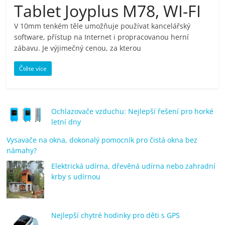
Tablet Joyplus M78, WI-FI
pračky,
V 10mm tenkém těle umožňuje používat kancelářský
software, přístup na Internet i propracovanou herní
televize,
zábavu. Je výjimečný cenou, za kterou
notebooky,
Čtěte více
mobilní
Ochlazovače vzduchu: Nejlepší řešení pro horké
telefony,
letní dny
Vysavače na okna, dokonalý pomocník pro čistá okna bez
kávovary,
námahy?
Elektrická udírna, dřevěná udírna nebo zahradní
bazény
krby s udírnou
Nejlepší
Nejlepší chytré hodinky pro děti s GPS
elektronika