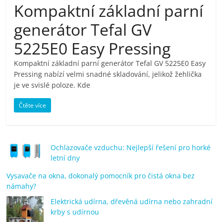
Kompaktní základní parní
pračky,
generátor Tefal GV
televize,
5225E0 Easy Pressing
Kompaktní základní parní generátor Tefal GV 5225E0 Easy
notebooky,
Pressing nabízí velmi snadné skladování, jelikož žehlička
je ve svislé poloze. Kde
mobilní
Čtěte více
telefony,
kávovary,
Ochlazovače vzduchu: Nejlepší řešení pro horké
letní dny
bazény
Vysavače na okna, dokonalý pomocník pro čistá okna bez
námahy?
Elektrická udírna, dřevěná udírna nebo zahradní
Nejlepší
krby s udírnou
elektronika