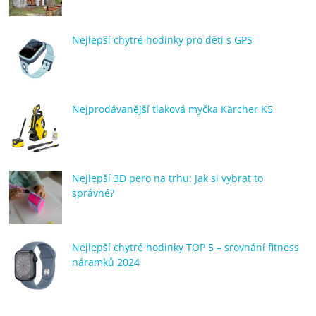
porovnání
Elektro
Nejlepší chytré hodinky pro děti s GPS
OK,
recenze,
pračky,
televize,
Nejprodávanější tlaková myčka Kärcher K5
notebooky,
mobilní
telefony,
kávovary,
bazény
Nejlepší 3D pero na trhu: Jak si vybrat to
správné?
Nejlepší chytré hodinky TOP 5 – srovnání fitness
náramků 2024