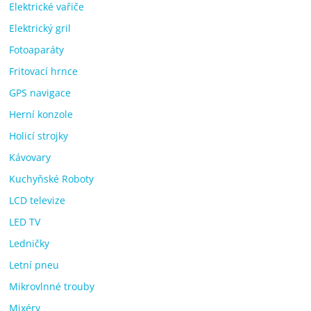
Elektrické vařiče
Elektrický gril
Fotoaparáty
Fritovací hrnce
GPS navigace
Herní konzole
Holicí strojky
Kávovary
Kuchyňské Roboty
LCD televize
LED TV
Ledničky
Letní pneu
Mikrovlnné trouby
Mixéry