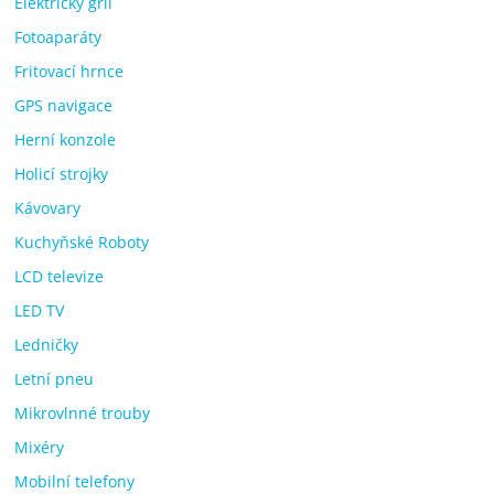
Elektrický gril
Fotoaparáty
Fritovací hrnce
GPS navigace
Herní konzole
Holicí strojky
Kávovary
Kuchyňské Roboty
LCD televize
LED TV
Ledničky
Letní pneu
Mikrovlnné trouby
Mixéry
Mobilní telefony