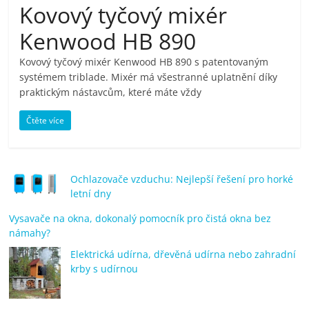
Kovový tyčový mixér
pračky,
Kenwood HB 890
televize,
Kovový tyčový mixér Kenwood HB 890 s patentovaným
systémem triblade. Mixér má všestranné uplatnění díky
notebooky,
praktickým nástavcům, které máte vždy
Čtěte více
mobilní
telefony,
Ochlazovače vzduchu: Nejlepší řešení pro horké
letní dny
kávovary,
Vysavače na okna, dokonalý pomocník pro čistá okna bez
námahy?
bazény
Elektrická udírna, dřevěná udírna nebo zahradní
krby s udírnou
Nejlepší
elektronika