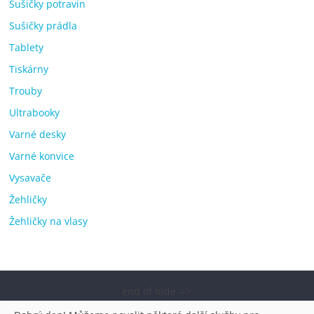
Sušičky potravin
Sušičky prádla
Tablety
Tiskárny
Trouby
Ultrabooky
Varné desky
Varné konvice
Vysavače
Žehličky
Žehličky na vlasy
end of hide -->
Copyright © 2026
Elektro OK – nejlepší elektronika porovnání,