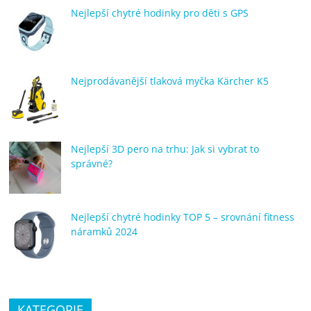
porovnání
Nejlepší chytré hodinky pro děti s GPS
Elektro
OK,
recenze,
pračky,
Nejprodávanější tlaková myčka Kärcher K5
televize,
notebooky,
mobilní
telefony,
Nejlepší 3D pero na trhu: Jak si vybrat to
kávovary,
správné?
bazény
Nejlepší chytré hodinky TOP 5 – srovnání fitness
náramků 2024
KATEGORIE