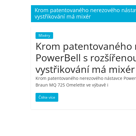
porovnání,
Krom patentovaného nerezového nástav
vystřikování má mixér
pračky,
Mixéry
televize,
Krom patentovaného 
PowerBell s rozšířeno
notebooky,
vystřikování má mix
mobilní
Krom patentovaného nerezového nástavce PowerBe
Braun MQ 725 Omelette ve výbavě i
telefony,
Čtěte více
kávovary,
bazény