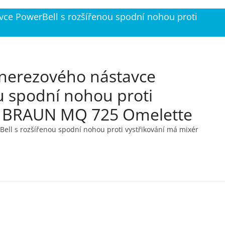
ce PowerBell s rozšířenou spodní nohou proti
nerezového nástavce
u spodní nohou proti
ér BRAUN MQ 725 Omelette
ll s rozšířenou spodní nohou proti vystřikování má mixér