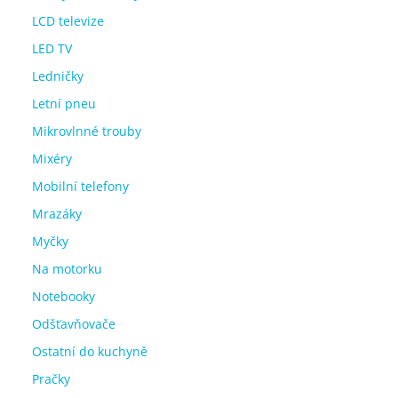
LCD televize
LED TV
Ledničky
Letní pneu
Mikrovlnné trouby
Mixéry
Mobilní telefony
Mrazáky
Myčky
Na motorku
Notebooky
Odšťavňovače
Ostatní do kuchyně
Pračky