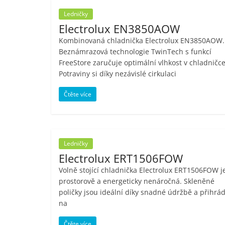
Ledničky
Electrolux EN3850AOW
Kombinovaná chladnička Electrolux EN3850AOW.
Beznámrazová technologie TwinTech s funkcí
FreeStore zaručuje optimální vlhkost v chladničce
Potraviny si díky nezávislé cirkulaci
Čtěte více
Ledničky
Electrolux ERT1506FOW
Volně stojící chladnička Electrolux ERT1506FOW j
prostorově a energeticky nenáročná. Skleněné
poličky jsou ideální díky snadné údržbě a přihrá
na
Čtěte více