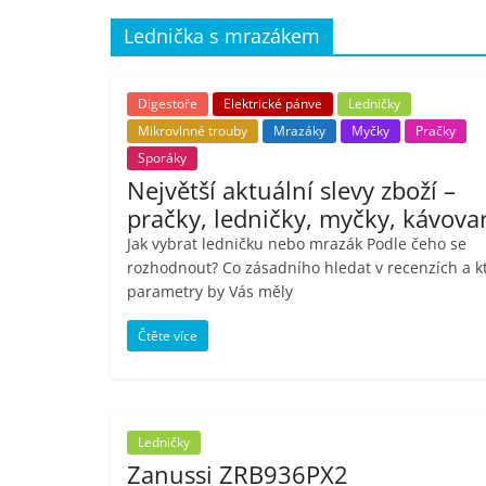
porovnání,
Lednička s mrazákem
pračky,
Digestoře
Elektrické pánve
Ledničky
Mikrovlnné trouby
Mrazáky
Myčky
Pračky
televize,
Sporáky
Největší aktuální slevy zboží –
notebooky,
pračky, ledničky, myčky, kávova
Jak vybrat ledničku nebo mrazák Podle čeho se
mobilní
rozhodnout? Co zásadního hledat v recenzích a k
parametry by Vás měly
telefony,
Čtěte více
kávovary,
bazény
Ledničky
Zanussi ZRB936PX2