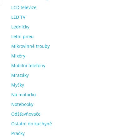
LCD televize
LED TV
Ledničky
Letní pneu
Mikrovlnné trouby
Mixéry
Mobilní telefony
Mrazáky
Myčky
Na motorku
Notebooky
Odšťavňovače
Ostatní do kuchyně
Pračky