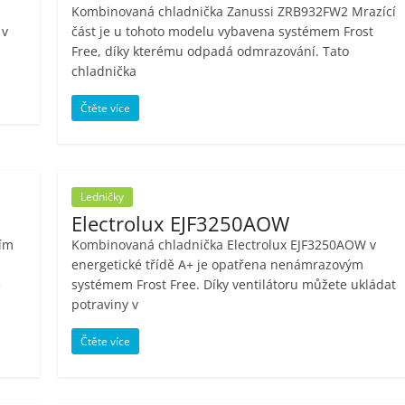
Kombinovaná chladnička Zanussi ZRB932FW2 Mrazící
 v
část je u tohoto modelu vybavena systémem Frost
Free, díky kterému odpadá odmrazování. Tato
chladnička
Čtěte více
Ledničky
Electrolux EJF3250AOW
ím
Kombinovaná chladnička Electrolux EJF3250AOW v
energetické třídě A+ je opatřena nenámrazovým
e
systémem Frost Free. Díky ventilátoru můžete ukládat
potraviny v
Čtěte více