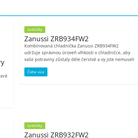
Ledničky
Zanussi ZRB934FW2
Kombinovaná chladnička Zanussi ZRB934FW2
udržuje správnou úroveň vlhkosti v chladničce, aby
vaše potraviny zůstaly déle čerstvé a vy jste nemuseli
ry
Čtěte více
teré
Ledničky
Zanussi ZRB932FW2