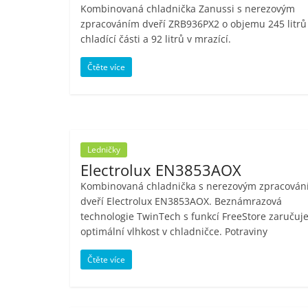
Kombinovaná chladnička Zanussi s nerezovým
Nejlepší
zpracováním dveří ZRB936PX2 o objemu 245 litrů
elektronika
chladící části a 92 litrů v mrazící.
porovnání
Elektro
Čtěte více
OK,
recenze,
pračky,
televize,
notebooky,
Ledničky
mobilní
Electrolux EN3853AOX
telefony,
Kombinovaná chladnička s nerezovým zpracován
kávovary,
dveří Electrolux EN3853AOX. Beznámrazová
bazény
technologie TwinTech s funkcí FreeStore zaručuj
optimální vlhkost v chladničce. Potraviny
Čtěte více