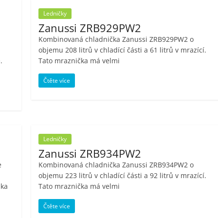
Ledničky
Zanussi ZRB929PW2
Kombinovaná chladnička Zanussi ZRB929PW2 o
objemu 208 litrů v chladící části a 61 litrů v mrazící.
.
Tato mraznička má velmi
Čtěte více
Ledničky
Zanussi ZRB934PW2
e
Kombinovaná chladnička Zanussi ZRB934PW2 o
objemu 223 litrů v chladící části a 92 litrů v mrazící.
dka
Tato mraznička má velmi
Čtěte více