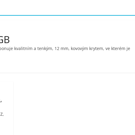
8GB
sponuje kvalitním a tenkým, 12 mm, kovovým krytem, ve kterém je
,
Z,