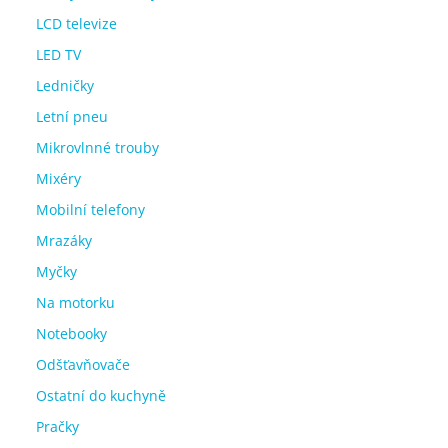
LCD televize
LED TV
Ledničky
Letní pneu
Mikrovlnné trouby
Mixéry
Mobilní telefony
Mrazáky
Myčky
Na motorku
Notebooky
Odšťavňovače
Ostatní do kuchyně
Pračky