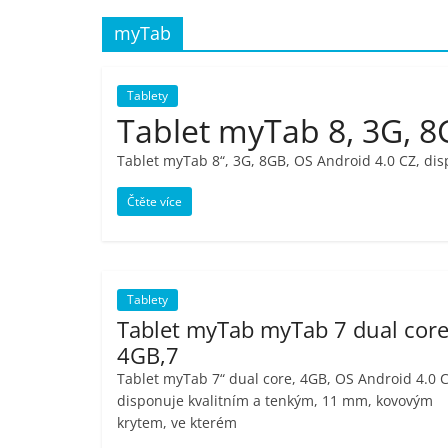
porovnání,
myTab
pračky,
Tablety
Tablet myTab 8, 3G, 
televize,
Tablet myTab 8“, 3G, 8GB, OS Android 4.0 CZ, di
notebooky,
Čtěte více
mobilní
telefony,
Tablety
Tablet myTab myTab 7 dual core
4GB,7
kávovary,
Tablet myTab 7“ dual core, 4GB, OS Android 4.0 C
disponuje kvalitním a tenkým, 11 mm, kovovým
bazény
krytem, ve kterém