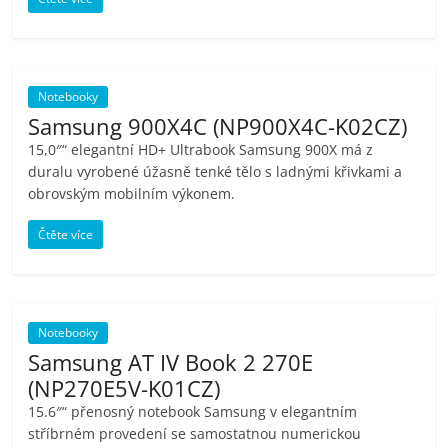
Notebooky
Samsung 900X4C (NP900X4C-K02CZ)
15,0″“ elegantní HD+ Ultrabook Samsung 900X má z
duralu vyrobené úžasně tenké tělo s ladnými křivkami a
obrovským mobilním výkonem.
Čtěte více
Notebooky
Samsung AT IV Book 2 270E
(NP270E5V-K01CZ)
15.6″“ přenosný notebook Samsung v elegantním
stříbrném provedení se samostatnou numerickou