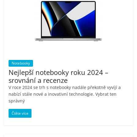
pračky,
televize,
notebooky,
mobilní
Notebooky
Nejlepší notebooky roku 2024 –
telefony,
srovnání a recenze
V roce 2024 se trh s notebooky nadále překotně vyvíjí a
kávovary,
nabízí stále nové a inovativní technologie. Vybrat ten
správný
bazény
Čtěte více
Nejlepší
elektronika