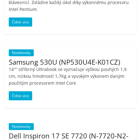
klávesnicí. Zvládne každý úkol díky výkonnému procesoru
Intel Pentium
Čtěte více
Notebooky
Samsung 530U (NP530U4E-K01CZ)
14″“ stříbrný Ultrabook se vyznačuje výškou pouhých 1,9
cm, nízkou hmotností 1,7Kg a vysokým výkonem daným
použitým procesorem Intel Core
Čtěte více
Notebooky
Dell Inspiron 17 SE 7720 (N-7720-N2-