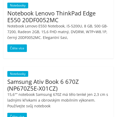
porovnání
Notebooky
Elektro
Notebook Lenovo ThinkPad Edge
OK,
E550 20DF0052MC
recenze,
Notebook Lenovo E550 Notebook, i5-5200U, 8 GB, 500 GB-
pračky,
7200, Radeon 2GB, 15,6 FHD matný, DVDRW, W7P+W8.1P,
televize,
černý 20DF0052MC. Elegantní šasi,
notebooky,
mobilní
Čtěte více
telefony,
kávovary,
bazény
Notebooky
Samsung Ativ Book 6 670Z
(NP670Z5E-X01CZ)
15,6″“ notebook Samsung 670Z má tělo tenké jen 2,3 cm s
ladnými křivkami a obrovským mobilním výkonem.
Používejte svůj notebook
Čtěte více