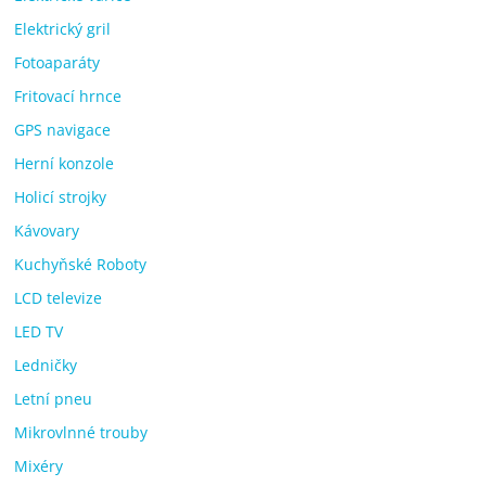
Elektrický gril
Fotoaparáty
Fritovací hrnce
GPS navigace
Herní konzole
Holicí strojky
Kávovary
Kuchyňské Roboty
LCD televize
LED TV
Ledničky
Letní pneu
Mikrovlnné trouby
Mixéry