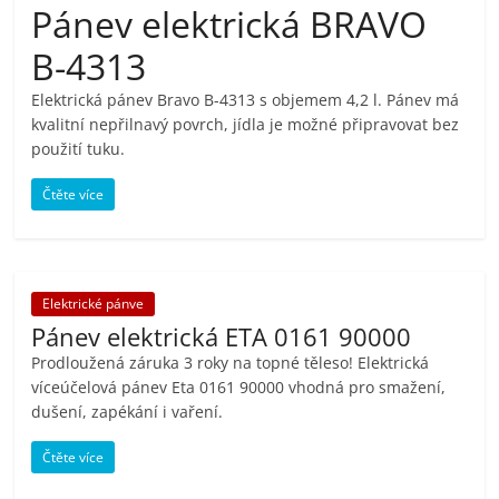
Pánev elektrická BRAVO
pračky,
B-4313
televize,
Elektrická pánev Bravo B-4313 s objemem 4,2 l. Pánev má
kvalitní nepřilnavý povrch, jídla je možné připravovat bez
notebooky,
použití tuku.
Čtěte více
mobilní
telefony,
Elektrické pánve
kávovary,
Pánev elektrická ETA 0161 90000
Prodloužená záruka 3 roky na topné těleso! Elektrická
víceúčelová pánev Eta 0161 90000 vhodná pro smažení,
bazény
dušení, zapékání i vaření.
Nejlepší
Čtěte více
elektronika