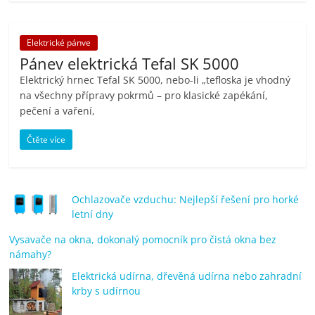
porovnání
Elektro
OK,
Elektrické pánve
recenze,
Pánev elektrická Tefal SK 5000
pračky,
Elektrický hrnec Tefal SK 5000, nebo-li „tefloska je vhodný
televize,
na všechny přípravy pokrmů – pro klasické zapékání,
notebooky,
pečení a vaření,
mobilní
Čtěte více
telefony,
kávovary,
bazény
Ochlazovače vzduchu: Nejlepší řešení pro horké
letní dny
Vysavače na okna, dokonalý pomocník pro čistá okna bez
námahy?
Elektrická udírna, dřevěná udírna nebo zahradní
krby s udírnou