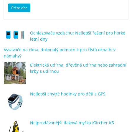
porovnání
Čtěte více
Elektro
OK,
recenze,
pračky,
Ochlazovače vzduchu: Nejlepší řešení pro horké
televize,
letní dny
notebooky,
Vysavače na okna, dokonalý pomocník pro čistá okna bez
mobilní
námahy?
telefony,
Elektrická udírna, dřevěná udírna nebo zahradní
kávovary,
krby s udírnou
bazény
Nejlepší chytré hodinky pro děti s GPS
Nejprodávanější tlaková myčka Kärcher K5