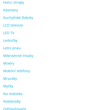
Holicí strojky
Kávovary
Kuchyňské Roboty
LCD televize
LED TV
Ledničky
Letní pneu
Mikrovlnné trouby
Mixéry
Mobilní telefony
Mrazáky
Myčky
Na motorku
Notebooky
Odšťavňovače