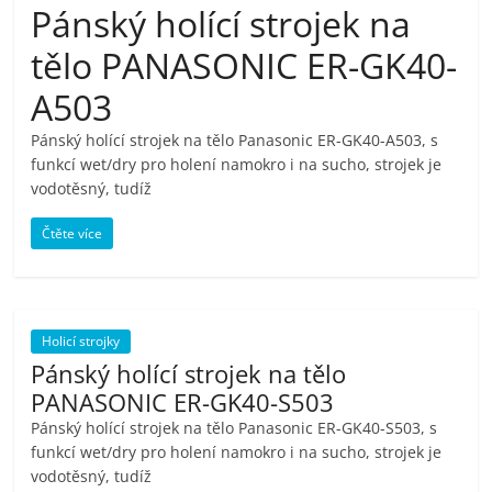
Pánský holící strojek na
pračky,
tělo PANASONIC ER-GK40-
televize,
A503
Pánský holící strojek na tělo Panasonic ER-GK40-A503, s
notebooky,
funkcí wet/dry pro holení namokro i na sucho, strojek je
vodotěsný, tudíž
mobilní
Čtěte více
telefony,
kávovary,
Holicí strojky
Pánský holící strojek na tělo
bazény
PANASONIC ER-GK40-S503
Pánský holící strojek na tělo Panasonic ER-GK40-S503, s
Nejlepší
funkcí wet/dry pro holení namokro i na sucho, strojek je
vodotěsný, tudíž
elektronika