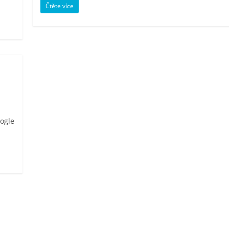
Čtěte více
ogle