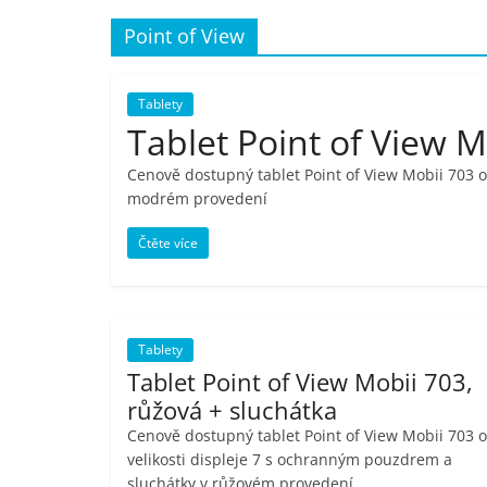
porovnání,
Point of View
pračky,
Tablety
Tablet Point of View 
televize,
Cenově dostupný tablet Point of View Mobii 703 o
modrém provedení
notebooky,
Čtěte více
mobilní
telefony,
Tablety
Tablet Point of View Mobii 703,
kávovary,
růžová + sluchátka
Cenově dostupný tablet Point of View Mobii 703 o
bazény
velikosti displeje 7 s ochranným pouzdrem a
sluchátky v růžovém provedení