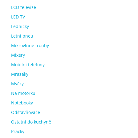
LCD televize
LED TV
Ledničky
Letní pneu
Mikrovlnné trouby
Mixéry
Mobilní telefony
Mrazáky
Myčky
Na motorku
Notebooky
Odšťavňovače
Ostatní do kuchyně
Pračky