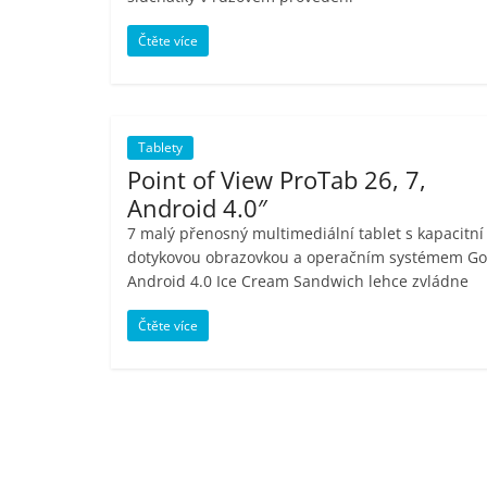
Nejlepší
Čtěte více
elektronika
porovnání
Elektro
OK,
Tablety
recenze,
Point of View ProTab 26, 7,
pračky,
Android 4.0″
televize,
notebooky,
7 malý přenosný multimediální tablet s kapacitní
mobilní
dotykovou obrazovkou a operačním systémem Go
Android 4.0 Ice Cream Sandwich lehce zvládne
telefony,
kávovary,
Čtěte více
bazény