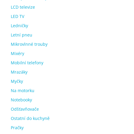
LCD televize
LED TV
Ledničky
Letní pneu
Mikrovlnné trouby
Mixéry
Mobilní telefony
Mrazáky
Myčky
Na motorku
Notebooky
Odšťavňovače
Ostatní do kuchyně
Pračky