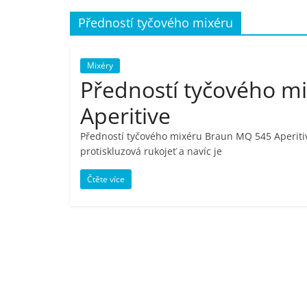
porovnání,
Předností tyčového mixéru
pračky,
Mixéry
Předností tyčového 
televize,
Aperitive
notebooky,
Předností tyčového mixéru Braun MQ 545 Aperitiv
protiskluzová rukojeť a navíc je
mobilní
Čtěte více
telefony,
kávovary,
bazény