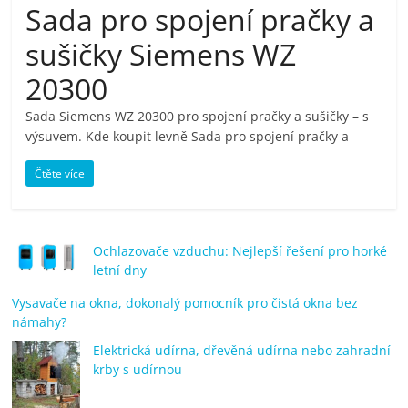
Sada pro spojení pračky a
pračky,
sušičky Siemens WZ
televize,
20300
Sada Siemens WZ 20300 pro spojení pračky a sušičky – s
notebooky,
výsuvem. Kde koupit levně Sada pro spojení pračky a
mobilní
Čtěte více
telefony,
Ochlazovače vzduchu: Nejlepší řešení pro horké
kávovary,
letní dny
Vysavače na okna, dokonalý pomocník pro čistá okna bez
bazény
námahy?
Elektrická udírna, dřevěná udírna nebo zahradní
krby s udírnou
Nejlepší
elektronika