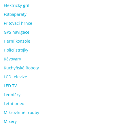
Elektrický gril
Fotoaparáty
Fritovací hrnce
GPS navigace
Herní konzole
Holicí strojky
Kávovary
Kuchyňské Roboty
LCD televize
LED TV
Ledničky
Letní pneu
Mikrovlnné trouby
Mixéry