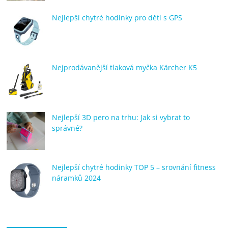
porovnání
Nejlepší chytré hodinky pro děti s GPS
Elektro
OK,
recenze,
pračky,
televize,
Nejprodávanější tlaková myčka Kärcher K5
notebooky,
mobilní
telefony,
kávovary,
Nejlepší 3D pero na trhu: Jak si vybrat to
bazény
správné?
Nejlepší chytré hodinky TOP 5 – srovnání fitness
náramků 2024