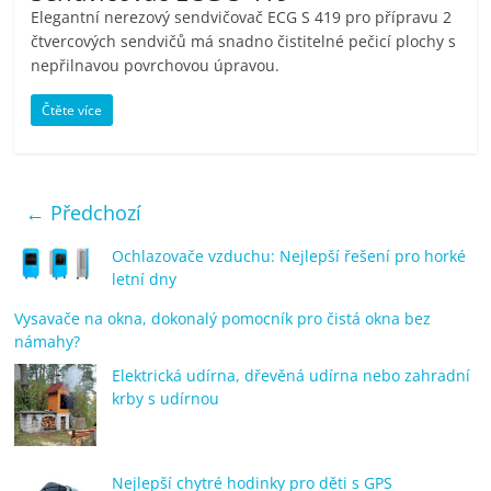
Elegantní nerezový sendvičovač ECG S 419 pro přípravu 2
čtvercových sendvičů má snadno čistitelné pečicí plochy s
nepřilnavou povrchovou úpravou.
Čtěte více
← Předchozí
Ochlazovače vzduchu: Nejlepší řešení pro horké
letní dny
Vysavače na okna, dokonalý pomocník pro čistá okna bez
námahy?
Elektrická udírna, dřevěná udírna nebo zahradní
krby s udírnou
Nejlepší chytré hodinky pro děti s GPS