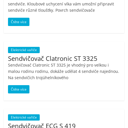
sendviče. Kloubové uchycení víka vám umožní připravit
sendviče různé tloušťky. Povrch sendvičovače
Čtěte více
Elektrické vařiče
Sendvičovač Clatronic ST 3325
Sendvičovač Clatronic ST 3325 je vhodný pro velkou i
malou rodinu rodinu, dokáže udělat 4 sendviče najednou.
Na sendvičích trojúhelníkového
Čtěte více
Elektrické vařiče
Sendvičovač ECG S 419