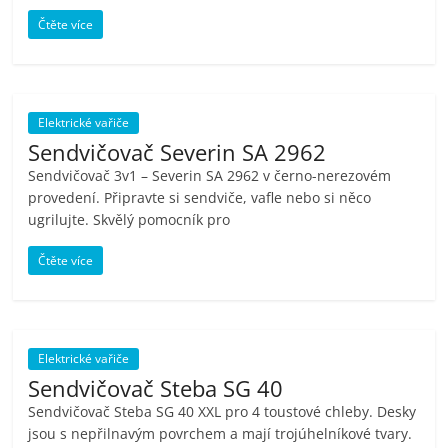
Čtěte více
Elektrické vařiče
Sendvičovač Severin SA 2962
Sendvičovač 3v1 – Severin SA 2962 v černo-nerezovém
provedení. Připravte si sendviče, vafle nebo si něco
ugrilujte. Skvělý pomocník pro
Čtěte více
Elektrické vařiče
Sendvičovač Steba SG 40
Sendvičovač Steba SG 40 XXL pro 4 toustové chleby. Desky
jsou s nepřilnavým povrchem a mají trojúhelníkové tvary.