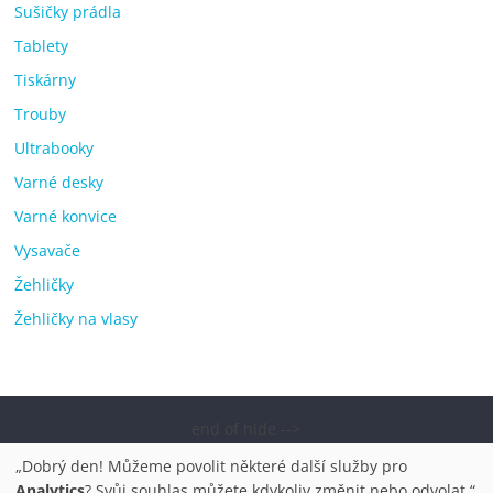
Sušičky prádla
Tablety
Tiskárny
Trouby
Ultrabooky
Varné desky
Varné konvice
Vysavače
Žehličky
Žehličky na vlasy
end of hide -->
Copyright © 2026
Elektro OK – nejlepší elektronika porovnání,
„Dobrý den! Můžeme povolit některé další služby pro
pračky, televize, notebooky, mobilní telefony, kávovary,
Analytics
? Svůj souhlas můžete kdykoliv změnit nebo odvolat.“