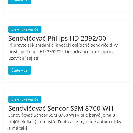
Čtěte více
porovnání
Elektro
OK,
recenze,
Elektrické vařiče
pračky,
Sendvičovač Philips HD 2392/00
televize,
Připravte si k snídani či k večeři oblíbené sendviče díky
notebooky,
přístroji Philips HD 2392/00. Destičky pro překrojení a
mobilní
uzavření zajistí
telefony,
kávovary,
Čtěte více
bazény
Elektrické vařiče
Sendvičovač Sencor SSM 8700 WH
Sendvičovač Sencor SSM 8700 WH v bílé barvě je na 8
trojúhelníkových toustů. Teplota se reguluje automaticky
a má také