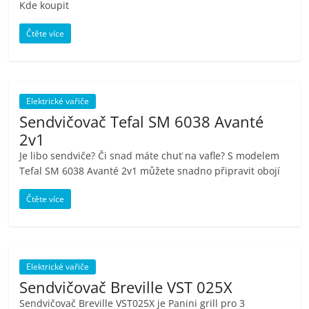
Kde koupit
Čtěte více
Elektrické vařiče
Sendvičovač Tefal SM 6038 Avanté
2v1
Je libo sendviče? Či snad máte chuť na vafle? S modelem
Tefal SM 6038 Avanté 2v1 můžete snadno připravit obojí
Čtěte více
Elektrické vařiče
Sendvičovač Breville VST 025X
Sendvičovač Breville VST025X je Panini grill pro 3