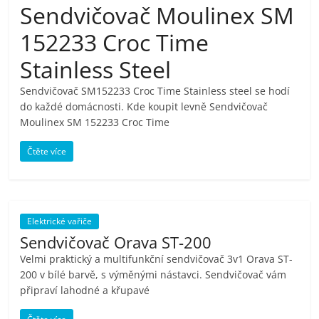
Sendvičovač Moulinex SM
pračky,
152233 Croc Time
televize,
Stainless Steel
Sendvičovač SM152233 Croc Time Stainless steel se hodí
notebooky,
do každé domácnosti. Kde koupit levně Sendvičovač
Moulinex SM 152233 Croc Time
mobilní
Čtěte více
telefony,
kávovary,
Elektrické vařiče
Sendvičovač Orava ST-200
bazény
Velmi praktický a multifunkční sendvičovač 3v1 Orava ST-
200 v bílé barvě, s výměnými nástavci. Sendvičovač vám
připraví lahodné a křupavé
Nejlepší
elektronika