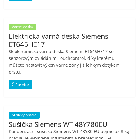
porovnání
Elektro
OK,
recenze,
Varné desky
pračky,
Elektrická varná deska Siemens
televize,
ET645HE17
notebooky,
Sklokeramická varná deska Siemens ET645HE17 se
mobilní
senzorovým ovládáním Touchcontrol, díky kterému
telefony,
můžete nastavit výkon varné zóny již lehkým dotykem
kávovary,
prstu.
bazény
Čtěte více
Sušičky prádla
Sušička Siemens WT 48Y780EU
Kondenzační sušička Siemens WT 48Y80 EU pojme až 8 kg
prádla. Je vybavena intuitivním a přehledným TFT