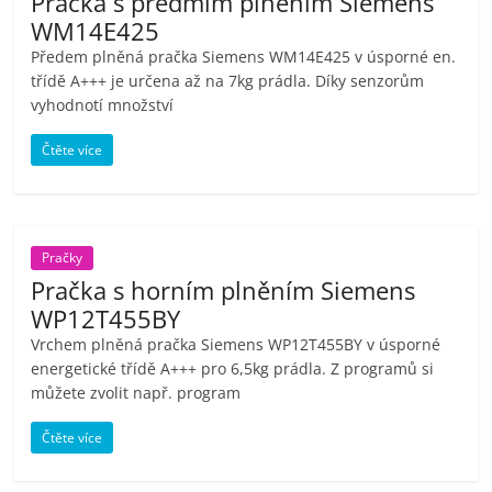
Pračka s předmím plněním Siemens
WM14E425
Předem plněná pračka Siemens WM14E425 v úsporné en.
třídě A+++ je určena až na 7kg prádla. Díky senzorům
vyhodnotí množství
Čtěte více
Pračky
Pračka s horním plněním Siemens
WP12T455BY
Vrchem plněná pračka Siemens WP12T455BY v úsporné
energetické třídě A+++ pro 6,5kg prádla. Z programů si
můžete zvolit např. program
Čtěte více