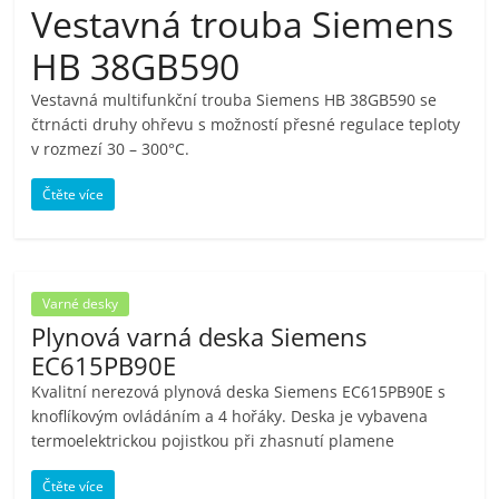
Vestavná trouba Siemens
pračky,
HB 38GB590
televize,
Vestavná multifunkční trouba Siemens HB 38GB590 se
čtrnácti druhy ohřevu s možností přesné regulace teploty
notebooky,
v rozmezí 30 – 300°C.
Čtěte více
mobilní
telefony,
Varné desky
kávovary,
Plynová varná deska Siemens
EC615PB90E
bazény
Kvalitní nerezová plynová deska Siemens EC615PB90E s
knoflíkovým ovládáním a 4 hořáky. Deska je vybavena
termoelektrickou pojistkou při zhasnutí plamene
Nejlepší
elektronika
Čtěte více