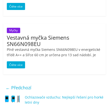
Čtěte více
Myčky
Vestavná myčka Siemens
SN66N098EU
Plně vestavná myčka Siemens SN66N098EU v energetické
třídě A++ a šířce 60 cm je určena pro 13 sad nádobí. Je
Čtěte více
← Předchozí
Ochlazovače vzduchu: Nejlepší řešení pro horké
letní dny