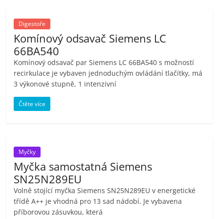
Digestoře
Komínový odsavač Siemens LC
66BA540
Komínový odsavač par Siemens LC 66BA540 s možností
recirkulace je vybaven jednoduchým ovládání tlačítky, má
3 výkonové stupně, 1 intenzivní
Čtěte více
Myčky
Myčka samostatná Siemens
SN25N289EU
Volně stojící myčka Siemens SN25N289EU v energetické
třídě A++ je vhodná pro 13 sad nádobí. Je vybavena
příborovou zásuvkou, která