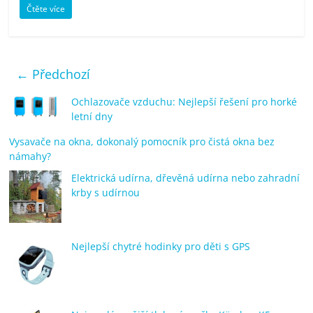
Čtěte více
← Předchozí
Ochlazovače vzduchu: Nejlepší řešení pro horké
letní dny
Vysavače na okna, dokonalý pomocník pro čistá okna bez
námahy?
Elektrická udírna, dřevěná udírna nebo zahradní
krby s udírnou
Nejlepší chytré hodinky pro děti s GPS