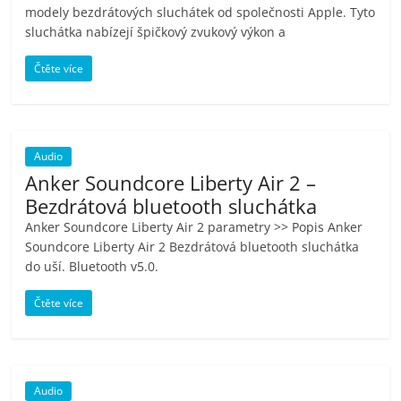
porovnání
modely bezdrátových sluchátek od společnosti Apple. Tyto
Elektro
sluchátka nabízejí špičkový zvukový výkon a
OK,
Čtěte více
recenze,
pračky,
televize,
notebooky,
Audio
mobilní
Anker Soundcore Liberty Air 2 –
telefony,
Bezdrátová bluetooth sluchátka
kávovary,
bazény
Anker Soundcore Liberty Air 2 parametry >> Popis Anker
Soundcore Liberty Air 2 Bezdrátová bluetooth sluchátka
do uší. Bluetooth v5.0.
Čtěte více
Audio