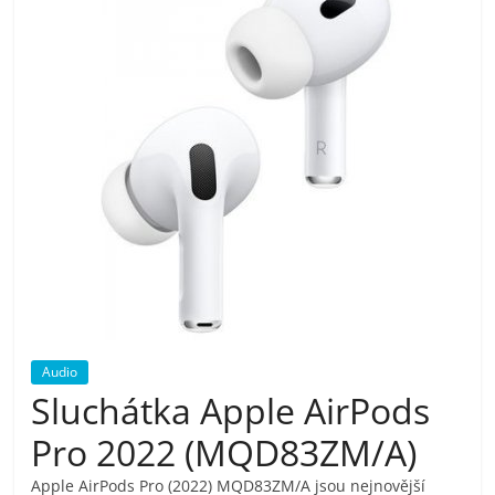
pračky,
televize,
notebooky,
mobilní
telefony,
kávovary,
Audio
bazény
Sluchátka Apple AirPods
Pro 2022 (MQD83ZM/A)
Nejlepší
elektronika
Apple AirPods Pro (2022) MQD83ZM/A jsou nejnovější