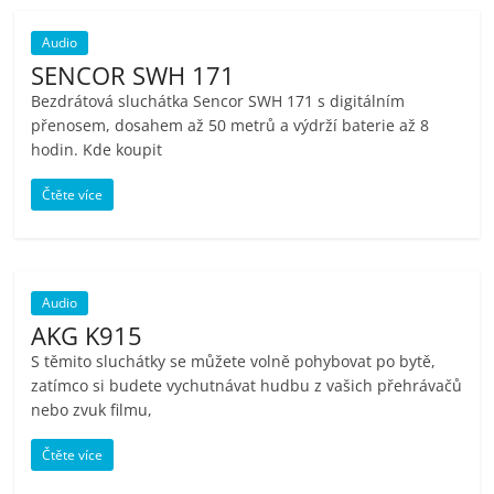
Audio
SENCOR SWH 171
Bezdrátová sluchátka Sencor SWH 171 s digitálním
přenosem, dosahem až 50 metrů a výdrží baterie až 8
hodin. Kde koupit
Čtěte více
Audio
AKG K915
S těmito sluchátky se můžete volně pohybovat po bytě,
zatímco si budete vychutnávat hudbu z vašich přehrávačů
nebo zvuk filmu,
Čtěte více