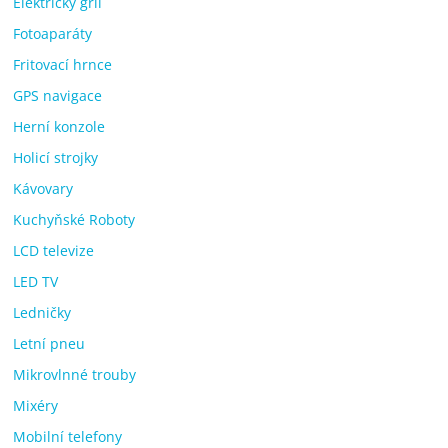
Elektrický gril
Fotoaparáty
Fritovací hrnce
GPS navigace
Herní konzole
Holicí strojky
Kávovary
Kuchyňské Roboty
LCD televize
LED TV
Ledničky
Letní pneu
Mikrovlnné trouby
Mixéry
Mobilní telefony