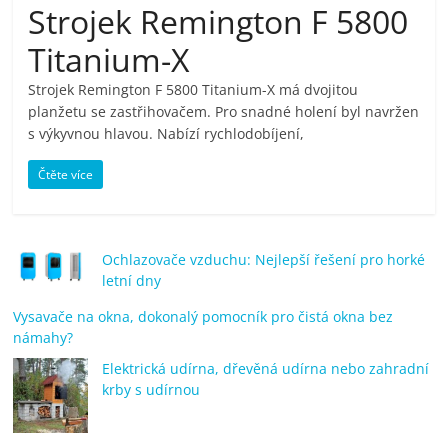
Strojek Remington F 5800
pračky,
Titanium-X
televize,
Strojek Remington F 5800 Titanium-X má dvojitou
planžetu se zastřihovačem. Pro snadné holení byl navržen
notebooky,
s výkyvnou hlavou. Nabízí rychlodobíjení,
Čtěte více
mobilní
telefony,
Ochlazovače vzduchu: Nejlepší řešení pro horké
letní dny
kávovary,
Vysavače na okna, dokonalý pomocník pro čistá okna bez
námahy?
bazény
Elektrická udírna, dřevěná udírna nebo zahradní
krby s udírnou
Nejlepší
elektronika