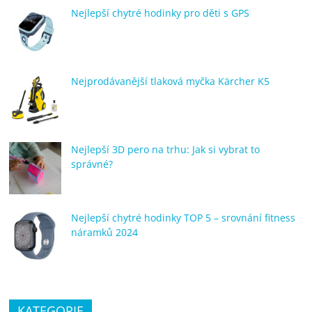
porovnání
Nejlepší chytré hodinky pro děti s GPS
Elektro
OK,
recenze,
pračky,
Nejprodávanější tlaková myčka Kärcher K5
televize,
notebooky,
mobilní
telefony,
Nejlepší 3D pero na trhu: Jak si vybrat to
kávovary,
správné?
bazény
Nejlepší chytré hodinky TOP 5 – srovnání fitness
náramků 2024
KATEGORIE