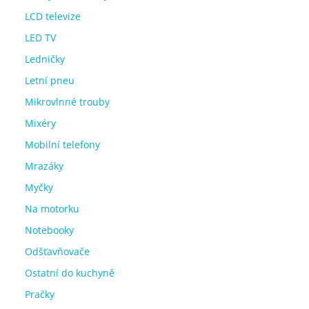
LCD televize
LED TV
Ledničky
Letní pneu
Mikrovlnné trouby
Mixéry
Mobilní telefony
Mrazáky
Myčky
Na motorku
Notebooky
Odšťavňovače
Ostatní do kuchyně
Pračky