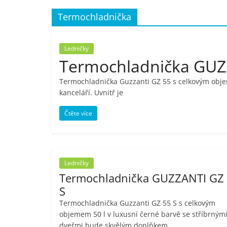
porovnání,
Termochladnička
pračky,
Ledničky
Termochladnička GUZ
televize,
Termochladnička Guzzanti GZ 55 s celkovým objem
kanceláří. Uvnitř je
notebooky,
Čtěte více
mobilní
telefony,
Ledničky
Termochladnička GUZZANTI GZ
kávovary,
S
Termochladnička Guzzanti GZ 55 S s celkovým
bazény
objemem 50 l v luxusní černé barvě se stříbrným
dveřmi bude skvělým doplňkem