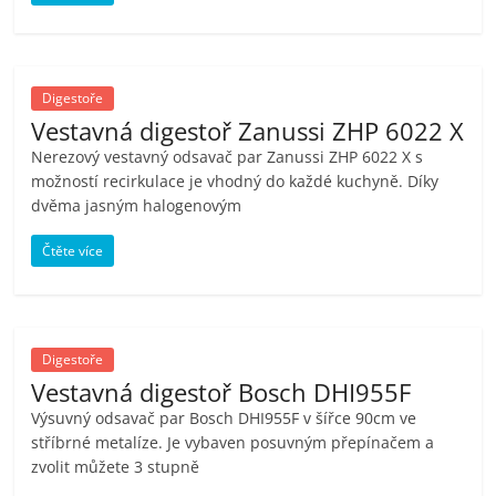
Digestoře
Vestavná digestoř Zanussi ZHP 6022 X
Nerezový vestavný odsavač par Zanussi ZHP 6022 X s
možností recirkulace je vhodný do každé kuchyně. Díky
dvěma jasným halogenovým
Čtěte více
Digestoře
Vestavná digestoř Bosch DHI955F
Výsuvný odsavač par Bosch DHI955F v šířce 90cm ve
stříbrné metalíze. Je vybaven posuvným přepínačem a
zvolit můžete 3 stupně