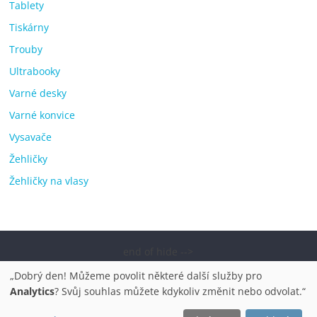
Tablety
Tiskárny
Trouby
Ultrabooky
Varné desky
Varné konvice
Vysavače
Žehličky
Žehličky na vlasy
end of hide -->
Copyright © 2026
Elektro OK – nejlepší elektronika porovnání,
„Dobrý den! Můžeme povolit některé další služby pro
pračky, televize, notebooky, mobilní telefony, kávovary,
Analytics
? Svůj souhlas můžete kdykoliv změnit nebo odvolat.“
bazény
. Všechna práva vyhrazena.