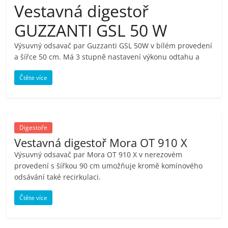
Vestavná digestoř
pračky,
GUZZANTI GSL 50 W
televize,
Výsuvný odsavač par Guzzanti GSL 50W v bílém provedení
a šířce 50 cm. Má 3 stupně nastavení výkonu odtahu a
notebooky,
Čtěte více
mobilní
telefony,
Digestoře
Vestavná digestoř Mora OT 910 X
kávovary,
Výsuvný odsavač par Mora OT 910 X v nerezovém
provedení s šířkou 90 cm umožňuje kromě komínového
odsávání také recirkulaci.
bazény
Čtěte více
Nejlepší
elektronika