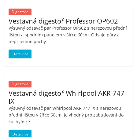
porovnání
Elektro
Digestoře
OK,
Vestavná digestoř Professor OP602
recenze,
Výsuvný odsavač par Professor OP602 s nerezovou přední
pračky,
lištou a spodním panelem v šířce 60cm. Odsaje páry a
televize,
nepříjemné pachy
notebooky,
Čtěte více
mobilní
telefony,
kávovary,
bazény
Digestoře
Vestavná digestoř Whirlpool AKR 747
IX
Výsuvný odsavač par Whirlpool AKR 747 IX s nerezovou
přední lištou v šířce 60cm. Je vhodný pro zabudování do
kuchyňské
Čtěte více