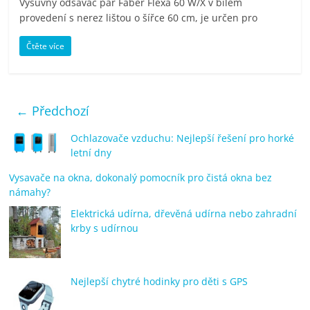
Výsuvný odsavač par Faber Flexa 60 W/X v bílém
provedení s nerez lištou o šířce 60 cm, je určen pro
Čtěte více
← Předchozí
Ochlazovače vzduchu: Nejlepší řešení pro horké
letní dny
Vysavače na okna, dokonalý pomocník pro čistá okna bez
námahy?
Elektrická udírna, dřevěná udírna nebo zahradní
krby s udírnou
Nejlepší chytré hodinky pro děti s GPS