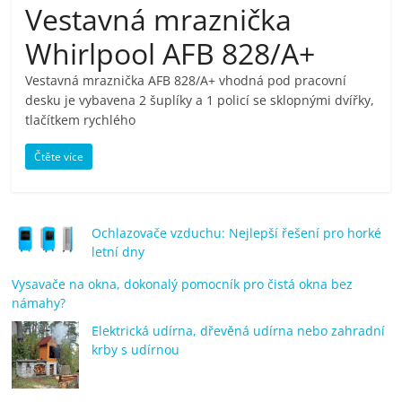
Vestavná mraznička
pračky,
Whirlpool AFB 828/A+
televize,
Vestavná mraznička AFB 828/A+ vhodná pod pracovní
desku je vybavena 2 šuplíky a 1 policí se sklopnými dvířky,
notebooky,
tlačítkem rychlého
Čtěte více
mobilní
telefony,
Ochlazovače vzduchu: Nejlepší řešení pro horké
letní dny
kávovary,
Vysavače na okna, dokonalý pomocník pro čistá okna bez
námahy?
bazény
Elektrická udírna, dřevěná udírna nebo zahradní
krby s udírnou
Nejlepší
elektronika