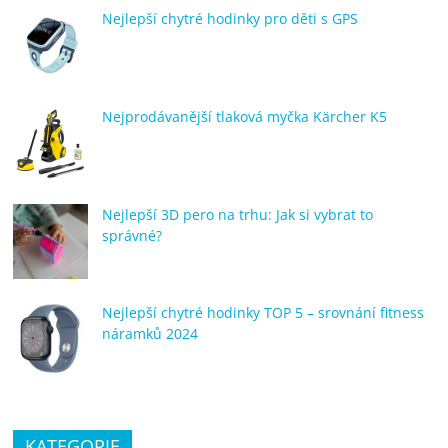
porovnání
Nejlepší chytré hodinky pro děti s GPS
Elektro
OK,
recenze,
pračky,
Nejprodávanější tlaková myčka Kärcher K5
televize,
notebooky,
mobilní
telefony,
Nejlepší 3D pero na trhu: Jak si vybrat to
kávovary,
správné?
bazény
Nejlepší chytré hodinky TOP 5 – srovnání fitness
náramků 2024
KATEGORIE