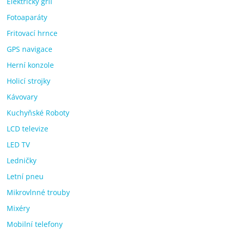
Elektrický gril
Fotoaparáty
Fritovací hrnce
GPS navigace
Herní konzole
Holicí strojky
Kávovary
Kuchyňské Roboty
LCD televize
LED TV
Ledničky
Letní pneu
Mikrovlnné trouby
Mixéry
Mobilní telefony