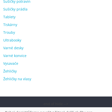
Sušičky potravin
Sušičky prádla
Tablety
Tiskárny
Trouby
Ultrabooky
Varné desky
Varné konvice
Vysavače
Žehličky
Žehličky na vlasy
end of hide -->
Copyright © 2026
Elektro OK – nejlepší elektronika porovnání,