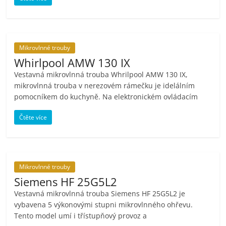
Mikrovlnné trouby
Whirlpool AMW 130 IX
Vestavná mikrovlnná trouba Whrilpool AMW 130 IX,
mikrovlnná trouba v nerezovém rámečku je idelálním
pomocníkem do kuchyně. Na elektronickém ovládacím
Čtěte více
Mikrovlnné trouby
Siemens HF 25G5L2
Vestavná mikrovlnná trouba Siemens HF 25G5L2 je
vybavena 5 výkonovými stupni mikrovlnného ohřevu.
Tento model umí i třístupňový provoz a