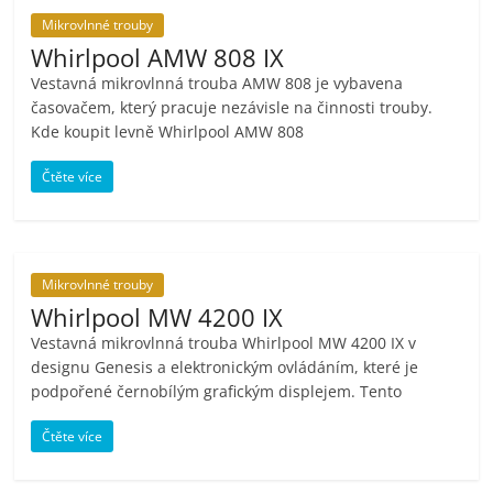
porovnání
Mikrovlnné trouby
Elektro
Whirlpool AMW 808 IX
OK,
Vestavná mikrovlnná trouba AMW 808 je vybavena
recenze,
časovačem, který pracuje nezávisle na činnosti trouby.
pračky,
Kde koupit levně Whirlpool AMW 808
televize,
notebooky,
Čtěte více
mobilní
telefony,
kávovary,
bazény
Mikrovlnné trouby
Whirlpool MW 4200 IX
Vestavná mikrovlnná trouba Whirlpool MW 4200 IX v
designu Genesis a elektronickým ovládáním, které je
podpořené černobílým grafickým displejem. Tento
Čtěte více