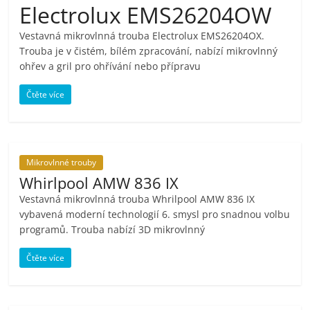
Electrolux EMS26204OW
pračky,
Vestavná mikrovlnná trouba Electrolux EMS26204OX.
Trouba je v čistém, bílém zpracování, nabízí mikrovlnný
televize,
ohřev a gril pro ohřívání nebo přípravu
notebooky,
Čtěte více
mobilní
Mikrovlnné trouby
telefony,
Whirlpool AMW 836 IX
Vestavná mikrovlnná trouba Whrilpool AMW 836 IX
kávovary,
vybavená moderní technologií 6. smysl pro snadnou volbu
programů. Trouba nabízí 3D mikrovlnný
bazény
Čtěte více
Nejlepší
elektronika