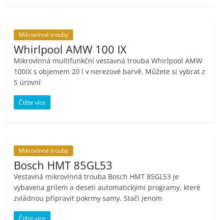
Mikrovlnné trouby
Whirlpool AMW 100 IX
Mikrovlnná multifunkční vestavná trouba Whirlpool AMW
100IX s objemem 20 l v nerezové barvě. Můžete si vybrat z
5 úrovní
Čtěte více
Mikrovlnné trouby
Bosch HMT 85GL53
Vestavná mikrovlnná trouba Bosch HMT 85GL53 je
vybavena grilem a deseti automatickými programy, které
zvládnou připravit pokrmy samy. Stačí jenom
Čtěte více