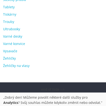
Tablety
Tiskárny
Trouby
Ultrabooky
Varné desky
Varné konvice
Vysavače
Žehličky
Žehličky na vlasy
end of hide -->
Copyright © 2026
Elektro OK – nejlepší elektronika porovnání,
„Dobrý den! Můžeme povolit některé další služby pro
pračky, televize, notebooky, mobilní telefony, kávovary,
Analytics
? Svůj souhlas můžete kdykoliv změnit nebo odvolat.“
bazény
. Všechna práva vyhrazena.