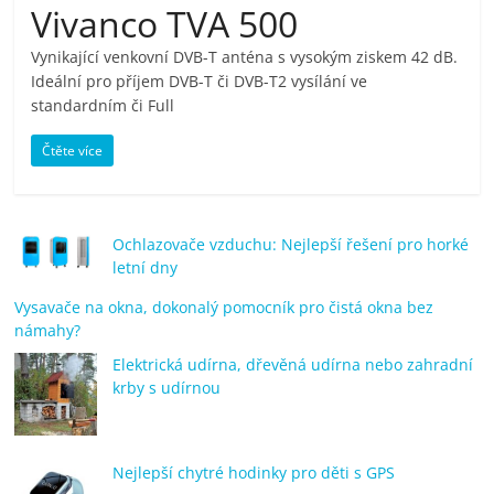
Vivanco TVA 500
pračky,
Vynikající venkovní DVB-T anténa s vysokým ziskem 42 dB.
Ideální pro příjem DVB-T či DVB-T2 vysílání ve
televize,
standardním či Full
notebooky,
Čtěte více
mobilní
Ochlazovače vzduchu: Nejlepší řešení pro horké
telefony,
letní dny
Vysavače na okna, dokonalý pomocník pro čistá okna bez
kávovary,
námahy?
Elektrická udírna, dřevěná udírna nebo zahradní
bazény
krby s udírnou
Nejlepší
Nejlepší chytré hodinky pro děti s GPS
elektronika