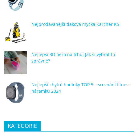
porovnání
Elektro
OK,
Nejprodávanější tlaková myčka Kärcher K5
recenze,
pračky,
televize,
notebooky,
Nejlepší 3D pero na trhu: Jak si vybrat to
mobilní
správné?
telefony,
kávovary,
bazény
Nejlepší chytré hodinky TOP 5 – srovnání fitness
náramků 2024
KATEGORIE