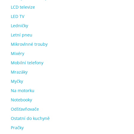
LCD televize
LED TV
Ledničky
Letní pneu
Mikrovlnné trouby
Mixéry
Mobilní telefony
Mrazáky
Myčky
Na motorku
Notebooky
Odšťavňovače
Ostatní do kuchyně
Pračky