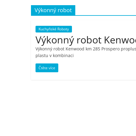
porovnání,
Výkonný robot
pračky,
Kuchyňské Roboty
Výkonný robot Kenwo
televize,
Výkonný robot Kenwood km 285 Prospero proplus n
plastu v kombinaci
notebooky,
Čtěte více
mobilní
telefony,
kávovary,
bazény