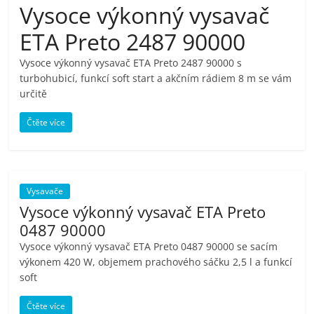
Vysoce výkonný vysavač
pračky,
ETA Preto 2487 90000
televize,
Vysoce výkonný vysavač ETA Preto 2487 90000 s
turbohubicí, funkcí soft start a akčním rádiem 8 m se vám
notebooky,
určitě
Čtěte více
mobilní
telefony,
Vysavače
kávovary,
Vysoce výkonný vysavač ETA Preto
0487 90000
bazény
Vysoce výkonný vysavač ETA Preto 0487 90000 se sacím
výkonem 420 W, objemem prachového sáčku 2,5 l a funkcí
soft
Nejlepší
elektronika
Čtěte více