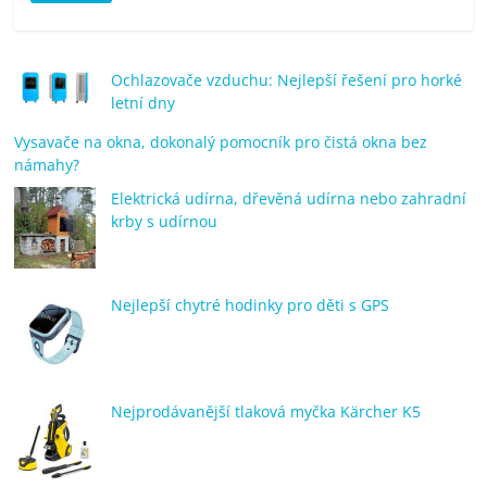
porovnání
Elektro
OK,
Ochlazovače vzduchu: Nejlepší řešení pro horké
recenze,
letní dny
pračky,
Vysavače na okna, dokonalý pomocník pro čistá okna bez
televize,
námahy?
notebooky,
mobilní
Elektrická udírna, dřevěná udírna nebo zahradní
telefony,
krby s udírnou
kávovary,
bazény
Nejlepší chytré hodinky pro děti s GPS
Nejprodávanější tlaková myčka Kärcher K5