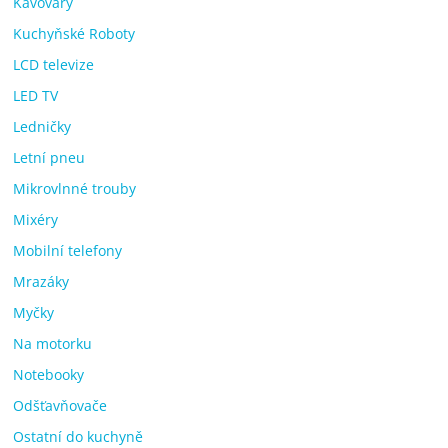
Kávovary
Kuchyňské Roboty
LCD televize
LED TV
Ledničky
Letní pneu
Mikrovlnné trouby
Mixéry
Mobilní telefony
Mrazáky
Myčky
Na motorku
Notebooky
Odšťavňovače
Ostatní do kuchyně