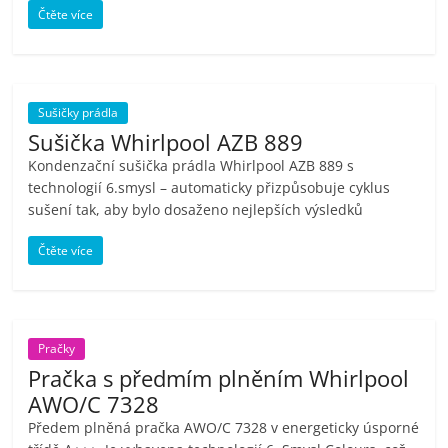
Čtěte více
Sušičky prádla
Sušička Whirlpool AZB 889
Kondenzační sušička prádla Whirlpool AZB 889 s
technologií 6.smysl – automaticky přizpůsobuje cyklus
sušení tak, aby bylo dosaženo nejlepších výsledků
Čtěte více
Pračky
Pračka s předmím plněním Whirlpool
AWO/C 7328
Předem plněná pračka AWO/C 7328 v energeticky úsporné