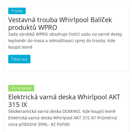
porovnání
Elektro
Trouby
OK,
Vestavná trouba Whirlpool Balíček
recenze,
produktů WPRO
pračky,
Sada výrobků WPRO obsahuje čistící sadu na varné desky,
televize,
teploměr do masa a odmašťovací sprej do trouby. Kde
notebooky,
koupit levně
mobilní
Čtěte více
telefony,
kávovary,
bazény
Varné desky
Elektrická varná deska Whirlpool AKT
315 IX
Sklokeramická varná deska DOMINO. Kde koupit levně
Elektrická varná deska Whirlpool AKT 315 IX? Průměrná
cena přibližně 3990,- Kč Pořídit