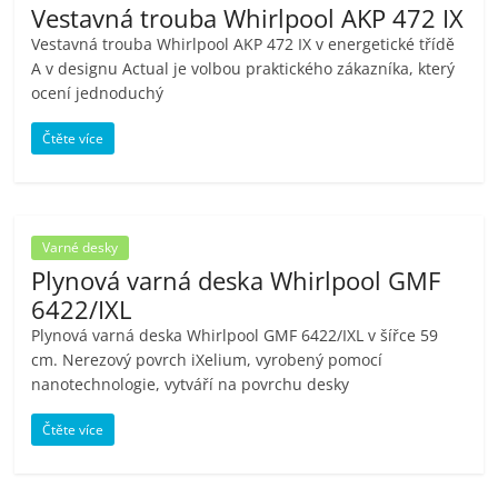
Vestavná trouba Whirlpool AKP 472 IX
pračky,
Vestavná trouba Whirlpool AKP 472 IX v energetické třídě
A v designu Actual je volbou praktického zákazníka, který
televize,
ocení jednoduchý
Čtěte více
notebooky,
mobilní
Varné desky
telefony,
Plynová varná deska Whirlpool GMF
6422/IXL
kávovary,
Plynová varná deska Whirlpool GMF 6422/IXL v šířce 59
cm. Nerezový povrch iXelium, vyrobený pomocí
nanotechnologie, vytváří na povrchu desky
bazény
Čtěte více
Nejlepší
elektronika