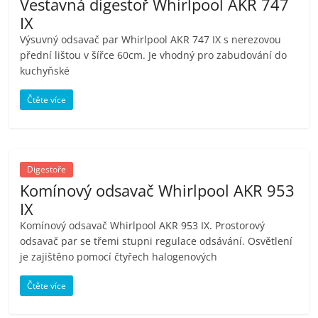
Vestavná digestoř Whirlpool AKR 747
IX
Výsuvný odsavač par Whirlpool AKR 747 IX s nerezovou
přední lištou v šířce 60cm. Je vhodný pro zabudování do
kuchyňské
Čtěte více
Digestoře
Komínový odsavač Whirlpool AKR 953
IX
Komínový odsavač Whirlpool AKR 953 IX. Prostorový
odsavač par se třemi stupni regulace odsávání. Osvětlení
je zajištěno pomocí čtyřech halogenových
Čtěte více