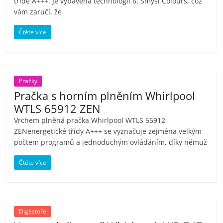
třídě A+++. Je vybavena technologií 6. Smysl Colours, což
vám zaručí, že
Čtěte více
Pračky
Pračka s horním plněním Whirlpool
WTLS 65912 ZEN
Vrchem plněná pračka Whirlpool WTLS 65912
ZENenergetické třídy A+++ se vyznačuje zejména velkým
počtem programů a jednoduchým ovládáním, díky němuž
Čtěte více
Digestoře