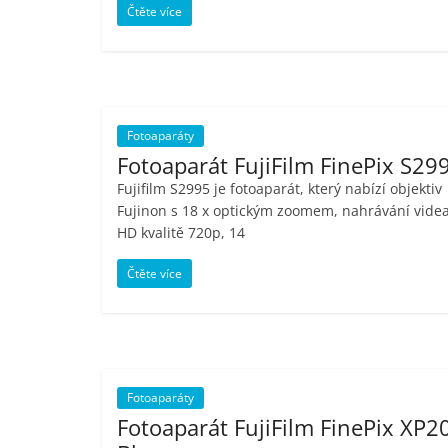
Čtěte více
Nejlepší
elektronika
porovnání
Elektro
OK,
Fotoaparáty
recenze,
Fotoaparát FujiFilm FinePix S29
pračky,
televize,
Fujifilm S2995 je fotoaparát, který nabízí objektiv
Fujinon s 18 x optickým zoomem, nahrávání videa
notebooky,
HD kvalitě 720p, 14
mobilní
telefony,
Čtěte více
kávovary,
bazény
Fotoaparáty
Fotoaparát FujiFilm FinePix XP2