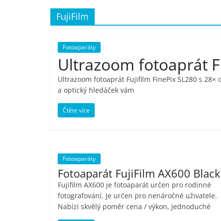
porovnání,
FujiFilm
pračky,
Fotoaparáty
Ultrazoom fotoaprát F
televize,
Ultrazoom fotoaprát Fujifilm FinePix SL280 s 28
a optický hledáček vám
notebooky,
Čtěte více
mobilní
telefony,
Fotoaparáty
Fotoaparát FujiFilm AX600 Black
kávovary,
Fujifilm AX600 je fotoaparát určen pro rodinné
fotografování. Je určen pro nenáročné uživatele.
bazény
Nabízí skvělý poměr cena / výkon, jednoduché