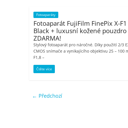
Fotoaparáty
Fotoaparát FujiFilm FinePix X-F1
Black + luxusní kožené pouzdro
ZDARMA!
Stylový fotoaparát pro náročné. Díky použití 2/3 
CMOS snímače a vynikajícího objektivu 25 – 100 
F1,8 –
Čtěte více
← Předchozí