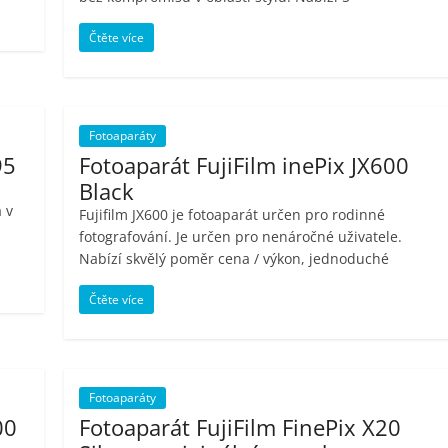
Čtěte více
Fotoaparáty
95
Fotoaparát FujiFilm inePix JX600
Black
 v
Fujifilm JX600 je fotoaparát určen pro rodinné
fotografování. Je určen pro nenáročné uživatele.
Nabízí skvělý poměr cena / výkon, jednoduché
Čtěte více
Fotoaparáty
00
Fotoaparát FujiFilm FinePix X20