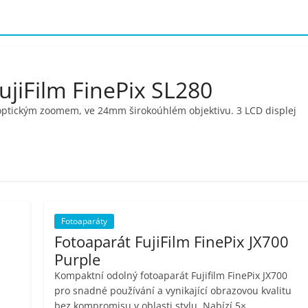
ujiFilm FinePix SL280
× optickým zoomem, ve 24mm širokoúhlém objektivu. 3 LCD displej
Fotoaparáty
Fotoaparát FujiFilm FinePix JX700
Purple
Kompaktní odolný fotoaparát Fujifilm FinePix JX700
pro snadné používání a vynikající obrazovou kvalitu
bez kompromisu v oblasti stylu. Nabízí 5×