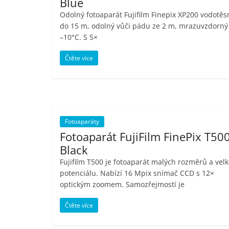
Blue
Odolný fotoaparát Fujifilm Finepix XP200 vodotěs
do 15 m, odolný vůči pádu ze 2 m, mrazuvzdorný
–10°C. S 5×
Čtěte více
Fotoaparáty
Fotoaparát FujiFilm FinePix T50
Black
Fujifilm T500 je fotoaparát malých rozměrů a vel
potenciálu. Nabízí 16 Mpix snímač CCD s 12×
optickým zoomem. Samozřejmostí je
Čtěte více