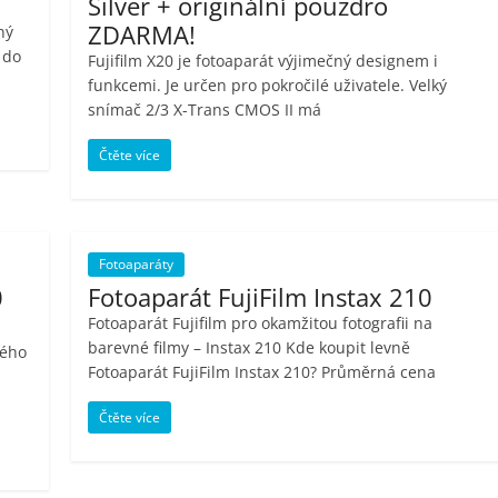
Silver + originální pouzdro
ZDARMA!
ný
 do
Fujifilm X20 je fotoaparát výjimečný designem i
funkcemi. Je určen pro pokročilé uživatele. Velký
snímač 2/3 X-Trans CMOS II má
Čtěte více
Fotoaparáty
0
Fotoaparát FujiFilm Instax 210
Fotoaparát Fujifilm pro okamžitou fotografii na
barevné filmy – Instax 210 Kde koupit levně
kého
Fotoaparát FujiFilm Instax 210? Průměrná cena
Čtěte více