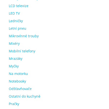
LCD televize
LED TV
Ledničky
Letní pneu
Mikrovlnné trouby
Mixéry
Mobilní telefony
Mrazáky
Myčky
Na motorku
Notebooky
Odšťavňovače
Ostatní do kuchyně
Pračky