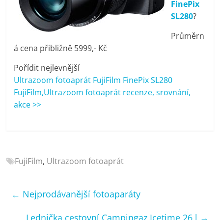
FinePix
porovnání
SL280
?
Elektro
OK,
Průměrn
recenze,
á cena přibližně 5999,- Kč
pračky,
televize,
Pořídit nejlevnější
notebooky,
Ultrazoom fotoaprát FujiFilm FinePix SL280
mobilní
FujiFilm,Ultrazoom fotoaprát recenze, srovnání,
telefony,
akce >>
kávovary,
bazény
FujiFilm
,
Ultrazoom fotoaprát
←
Nejprodávanější fotoaparáty
Lednička cestovní Campingaz Icetime 26 l
→