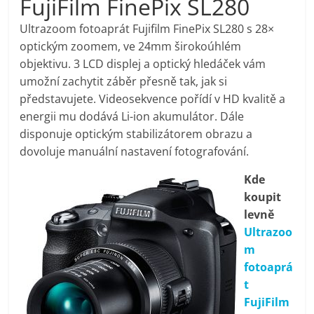
FujiFilm FinePix SL280
pračky,
Ultrazoom fotoaprát Fujifilm FinePix SL280 s 28×
optickým zoomem, ve 24mm širokoúhlém
televize,
objektivu. 3 LCD displej a optický hledáček vám
umožní zachytit záběr přesně tak, jak si
notebooky,
představujete. Videosekvence pořídí v HD kvalitě a
energii mu dodává Li-ion akumulátor. Dále
mobilní
disponuje optickým stabilizátorem obrazu a
dovoluje manuální nastavení fotografování.
telefony,
Kde
koupit
kávovary,
levně
Ultrazoo
bazény
m
fotoaprá
t
Nejlepší
FujiFilm
elektronika