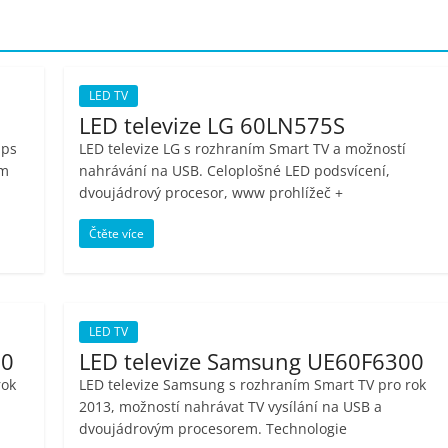
LED TV
LED televize LG 60LN575S
ips
LED televize LG s rozhraním Smart TV a možností
ím
nahrávání na USB. Celoplošné LED podsvícení,
dvoujádrový procesor, www prohlížeč +
Čtěte více
LED TV
00
LED televize Samsung UE60F6300
rok
LED televize Samsung s rozhraním Smart TV pro rok
2013, možností nahrávat TV vysílání na USB a
dvoujádrovým procesorem. Technologie