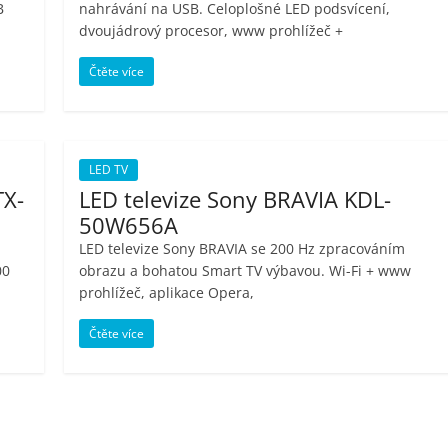
B
nahrávání na USB. Celoplošné LED podsvícení,
dvoujádrový procesor, www prohlížeč +
Čtěte více
LED TV
TX-
LED televize Sony BRAVIA KDL-
50W656A
LED televize Sony BRAVIA se 200 Hz zpracováním
00
obrazu a bohatou Smart TV výbavou. Wi-Fi + www
prohlížeč, aplikace Opera,
Čtěte více