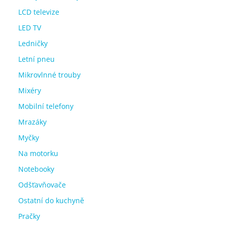
LCD televize
LED TV
Ledničky
Letní pneu
Mikrovlnné trouby
Mixéry
Mobilní telefony
Mrazáky
Myčky
Na motorku
Notebooky
Odšťavňovače
Ostatní do kuchyně
Pračky