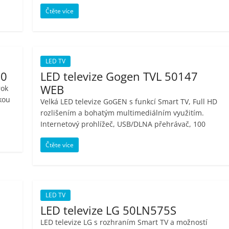
Čtěte více
LED TV
00
LED televize Gogen TVL 50147
WEB
rok
kou
Velká LED televize GoGEN s funkcí Smart TV, Full HD
rozlišením a bohatým multimediálním využitím.
Internetový prohlížeč, USB/DLNA přehrávač, 100
Čtěte více
LED TV
LED televize LG 50LN575S
LED televize LG s rozhraním Smart TV a možností