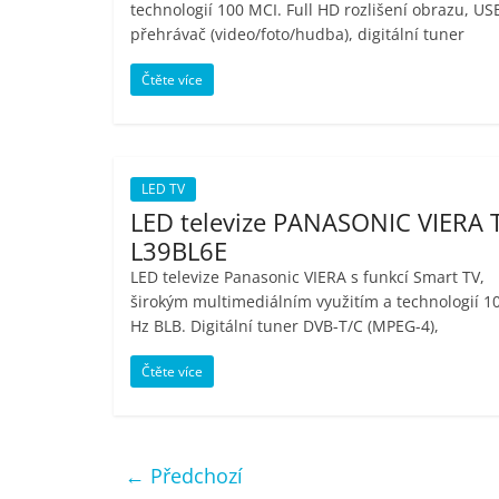
technologií 100 MCI. Full HD rozlišení obrazu, US
přehrávač (video/foto/hudba), digitální tuner
Čtěte více
LED TV
LED televize PANASONIC VIERA 
L39BL6E
LED televize Panasonic VIERA s funkcí Smart TV,
širokým multimediálním využitím a technologií 1
Hz BLB. Digitální tuner DVB-T/C (MPEG-4),
Čtěte více
← Předchozí