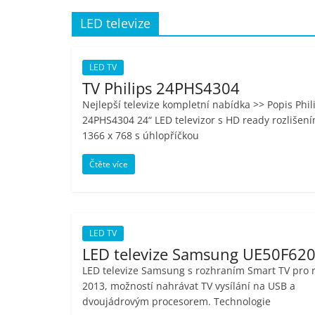
porovnání,
LED televize
pračky,
LED TV
TV Philips 24PHS4304
televize,
Nejlepší televize kompletní nabídka >> Popis Phil
24PHS4304 24“ LED televizor s HD ready rozlišen
notebooky,
1366 x 768 s úhlopříčkou
Čtěte více
mobilní
telefony,
LED TV
kávovary,
LED televize Samsung UE50F62
LED televize Samsung s rozhraním Smart TV pro 
2013, možností nahrávat TV vysílání na USB a
bazény
dvoujádrovým procesorem. Technologie