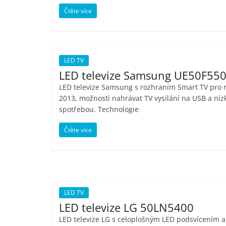
Nejlepší
Čtěte více
elektronika
porovnání
Elektro
OK,
LED TV
recenze,
LED televize Samsung UE50F55
pračky,
LED televize Samsung s rozhraním Smart TV pro 
televize,
2013, možností nahrávat TV vysílání na USB a níz
notebooky,
spotřebou. Technologie
mobilní
Čtěte více
telefony,
kávovary,
bazény
LED TV
LED televize LG 50LN5400
LED televize LG s celoplošným LED podsvícením a