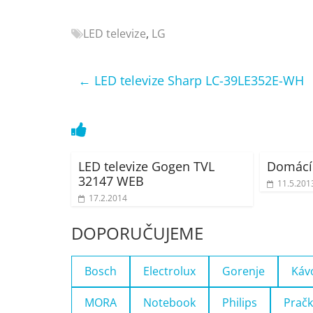
Nejlepší
elektronika
LED televize
,
LG
porovnání
Elektro
←
LED televize Sharp LC-39LE352E-WH
OK,
recenze,
pračky,
televize,
notebooky,
LED televize Gogen TVL
Domácí
mobilní
32147 WEB
telefony,
11.5.201
kávovary,
17.2.2014
bazény
DOPORUČUJEME
Bosch
Electrolux
Gorenje
Káv
MORA
Notebook
Philips
Pračk