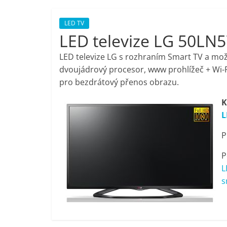
porovnání,
LED TV
LED televize LG 50LN
pračky,
LED televize LG s rozhraním Smart TV a mož
televize,
dvoujádrový procesor, www prohlížeč + Wi-Fi
pro bezdrátový přenos obrazu.
notebooky,
K
L
mobilní
P
telefony,
P
L
kávovary,
s
bazény