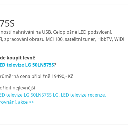
575S
ností nahrávání na USB. Celoplošné LED podsvícení,
, zpracování obrazu MCI 100, satelitní tuner, HbbTV, WiDi
de koupit levně
ED televize LG 50LN575S
?
růměrná cena přibližně 19490,- Kč
ořídit nejlevnější
ED televize LG 50LN575S LG, LED televize recenze,
rovnání, akce >>