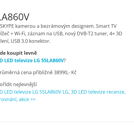
5LA860V
ou SKYPE kamerou a bezrámovým designem. Smart TV
žeč + Wi-Fi, záznam na USB, nový DVB-T2 tuner, 4× 3D
ení, USB 3.0 konektor.
de koupit levně
D LED televize LG 55LA860V
?
růměrná cena přibližně 38990,- Kč
ořídit nejlevnější
D LED televize LG 55LA860V LG, 3D LED televize recenze,
rovnání, akce >>