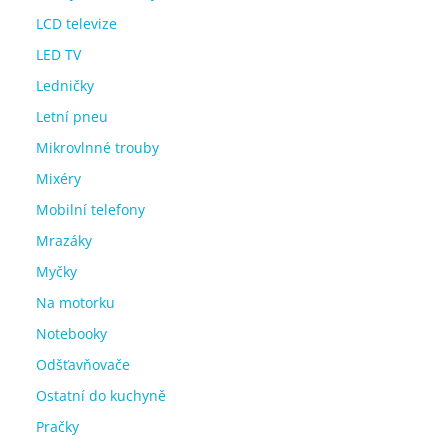
LCD televize
LED TV
Ledničky
Letní pneu
Mikrovlnné trouby
Mixéry
Mobilní telefony
Mrazáky
Myčky
Na motorku
Notebooky
Odšťavňovače
Ostatní do kuchyně
Pračky