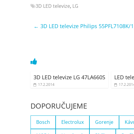
3D LED televize
,
LG
Nejlepší
elektronika
porovnání
←
3D LED televize Philips 55PFL7108K/
Elektro
OK,
recenze,
pračky,
televize,
notebooky,
mobilní
3D LED televize LG 47LA660S
LED tel
telefony,
17.2.2014
17.2.201
kávovary,
bazény
DOPORUČUJEME
Bosch
Electrolux
Gorenje
Káv