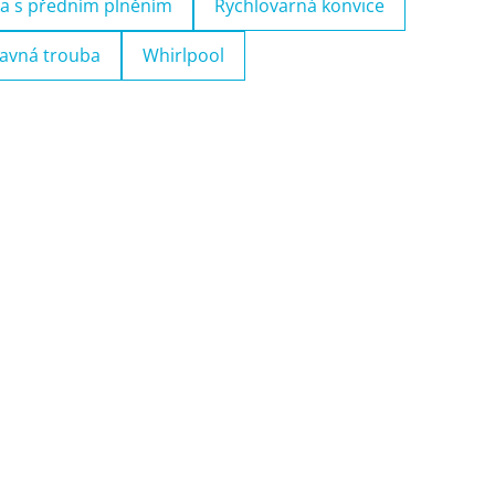
a s předním plněním
Rychlovarná konvice
avná trouba
Whirlpool