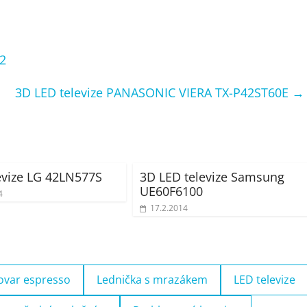
12
3D LED televize PANASONIC VIERA TX-P42ST60E
→
evize LG 42LN577S
3D LED televize Samsung
UE60F6100
4
17.2.2014
ovar espresso
Lednička s mrazákem
LED televize