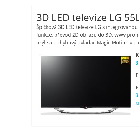
porovnání,
3D LED televize LG 5
pračky,
Špičková 3D LED televize LG s integrovan
funkce, převod 2D obrazu do 3D, www prohlí
televize,
brýle a pohybový ovladač Magic Motion v bal
K
notebooky,
3
P
mobilní
P
telefony,
3
s
kávovary,
bazény