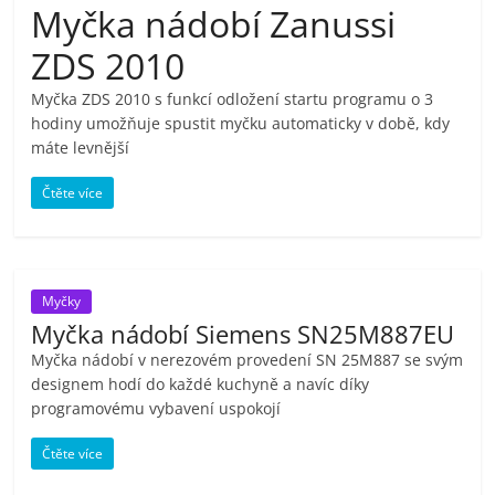
Myčka nádobí Zanussi
pračky,
ZDS 2010
televize,
Myčka ZDS 2010 s funkcí odložení startu programu o 3
hodiny umožňuje spustit myčku automaticky v době, kdy
notebooky,
máte levnější
Čtěte více
mobilní
telefony,
Myčky
kávovary,
Myčka nádobí Siemens SN25M887EU
Myčka nádobí v nerezovém provedení SN 25M887 se svým
designem hodí do každé kuchyně a navíc díky
bazény
programovému vybavení uspokojí
Nejlepší
Čtěte více
elektronika