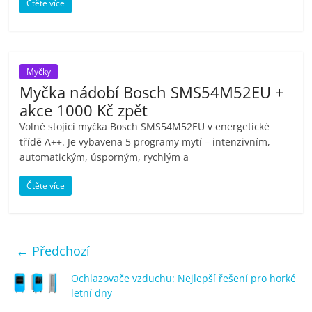
Čtěte více
Myčky
Myčka nádobí Bosch SMS54M52EU +
akce 1000 Kč zpět
Volně stojící myčka Bosch SMS54M52EU v energetické
třídě A++. Je vybavena 5 programy mytí – intenzivním,
automatickým, úsporným, rychlým a
Čtěte více
← Předchozí
Ochlazovače vzduchu: Nejlepší řešení pro horké
letní dny