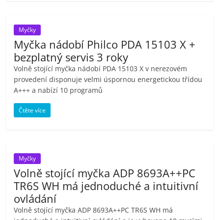
porovnání
Elektro
OK,
Myčky
recenze,
Myčka nádobí Philco PDA 15103 X +
pračky,
bezplatný servis 3 roky
televize,
Volně stojící myčka nádobí PDA 15103 X v nerezovém
notebooky,
provedení disponuje velmi úspornou energetickou třídou
mobilní
A+++ a nabízí 10 programů
telefony,
Čtěte více
kávovary,
bazény
Myčky
Volně stojící myčka ADP 8693A++PC
TR6S WH má jednoduché a intuitivní
ovládání
Volně stojící myčka ADP 8693A++PC TR6S WH má