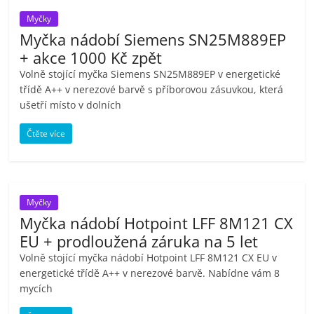
Myčky
Myčka nádobí Siemens SN25M889EP
+ akce 1000 Kč zpět
Volně stojící myčka Siemens SN25M889EP v energetické
třídě A++ v nerezové barvě s příborovou zásuvkou, která
ušetří místo v dolních
Čtěte více
Myčky
Myčka nádobí Hotpoint LFF 8M121 CX
EU + prodloužená záruka na 5 let
Volně stojící myčka nádobí Hotpoint LFF 8M121 CX EU v
energetické třídě A++ v nerezové barvě. Nabídne vám 8
mycích