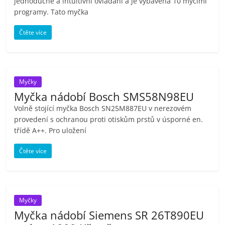
jednoduché a intuitivní ovládání a je vybavena 10 mycími
programy. Tato myčka
Čtěte více
Myčky
Myčka nádobí Bosch SMS58N98EU
Volně stojící myčka Bosch SN25M887EU v nerezovém
provedení s ochranou proti otiskům prstů v úsporné en.
třídě A++. Pro uložení
Čtěte více
Myčky
Myčka nádobí Siemens SR 26T890EU