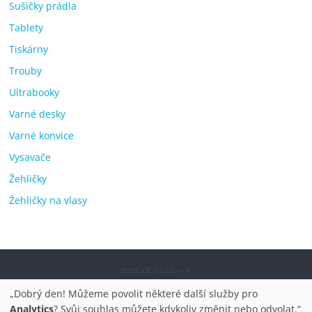
Sušičky prádla
Tablety
Tiskárny
Trouby
Ultrabooky
Varné desky
Varné konvice
Vysavače
Žehličky
Žehličky na vlasy
end of hide -->
Copyright © 2026
Elektro OK – nejlepší elektronika porovnání,
„Dobrý den! Můžeme povolit některé další služby pro
pračky, televize, notebooky, mobilní telefony, kávovary,
Analytics
? Svůj souhlas můžete kdykoliv změnit nebo odvolat.“