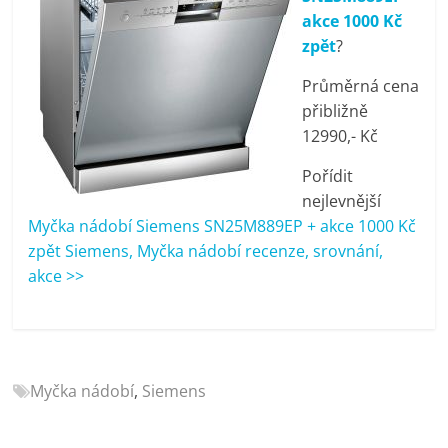
porovnání
akce 1000 Kč
Elektro
zpět
?
OK,
recenze,
Průměrná cena
pračky,
přibližně
televize,
12990,- Kč
notebooky,
Pořídit
mobilní
nejlevnější
telefony,
Myčka nádobí Siemens SN25M889EP + akce 1000 Kč
kávovary,
zpět Siemens, Myčka nádobí recenze, srovnání,
bazény
akce >>
Myčka nádobí
,
Siemens