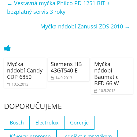
←
Vestavná myčka Philco PD 1251 BIT +
bezplatný servis 3 roky
Myčka nádobí Zanussi ZDS 2010
→
Myčka
Siemens HB
Myčka
nádobí Candy
43GT540 E
nádobí
CDP 6850
Baumatic
14.9.2013
BFD 66 W
10.5.2013
10.5.2013
DOPORUČUJEME
Bosch
Electrolux
Gorenje
Kávovar espresso
Lednička s mrazákem