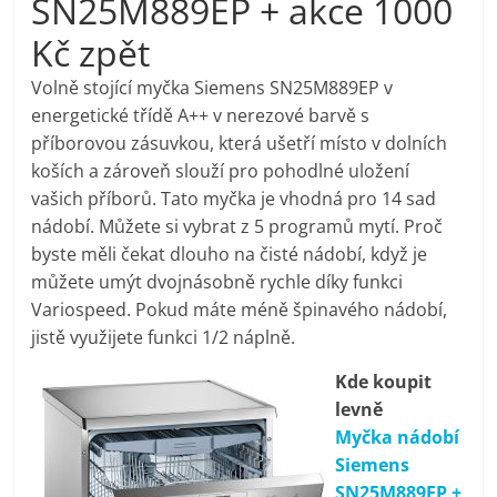
SN25M889EP + akce 1000
pračky,
Kč zpět
televize,
Volně stojící myčka Siemens SN25M889EP v
energetické třídě A++ v nerezové barvě s
příborovou zásuvkou, která ušetří místo v dolních
notebooky,
koších a zároveň slouží pro pohodlné uložení
vašich příborů. Tato myčka je vhodná pro 14 sad
mobilní
nádobí. Můžete si vybrat z 5 programů mytí. Proč
byste měli čekat dlouho na čisté nádobí, když je
telefony,
můžete umýt dvojnásobně rychle díky funkci
Variospeed. Pokud máte méně špinavého nádobí,
kávovary,
jistě využijete funkci 1/2 náplně.
Kde koupit
bazény
levně
Myčka nádobí
Nejlepší
Siemens
elektronika
SN25M889EP +