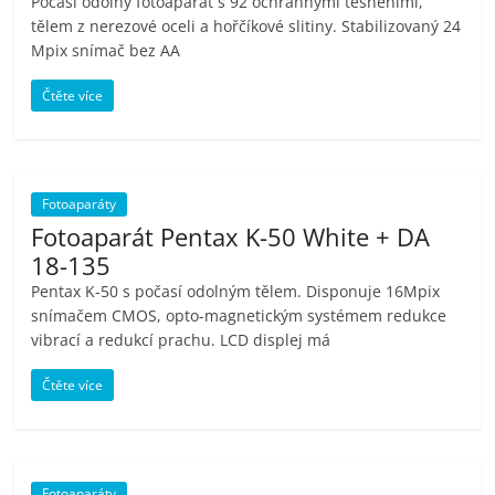
Počasí odolný fotoaparát s 92 ochrannými těsněními,
tělem z nerezové oceli a hořčíkové slitiny. Stabilizovaný 24
Mpix snímač bez AA
Čtěte více
Fotoaparáty
Fotoaparát Pentax K-50 White + DA
18-135
Pentax K-50 s počasí odolným tělem. Disponuje 16Mpix
snímačem CMOS, opto-magnetickým systémem redukce
vibrací a redukcí prachu. LCD displej má
Čtěte více
Fotoaparáty