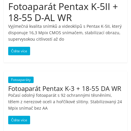
Fotoaparát Pentax K-5II +
pračky,
18-55 D-AL WR
televize,
Vyjímečná kvalita snímků a videoklipů s Pentax K-5II, který
disponuje 16,3 Mpix CMOS snímačem, stabilizací obrazu,
notebooky,
supervysokou citlivostí až do
Čtěte více
mobilní
telefony,
Fotoaparáty
kávovary,
Fotoaparát Pentax K-3 + 18-55 DA WR
Počasí odolný fotoaparát s 92 ochrannými těsněními,
tělem z nerezové oceli a hořčíkové slitiny. Stabilizovaný 24
bazény
Mpix snímač bez AA
Nejlepší
Čtěte více
elektronika