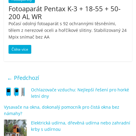
Fotoaparát Pentax K-3 + 18-55 + 50-
200 AL WR
Počasí odolný fotoaparát s 92 ochrannými těsněními,
tělem z nerezové oceli a hořčíkové slitiny. Stabilizovaný 24
Mpix snímač bez AA
Čtěte více
← Předchozí
Ochlazovače vzduchu: Nejlepší řešení pro horké
letní dny
Vysavače na okna, dokonalý pomocník pro čistá okna bez
námahy?
Elektrická udírna, dřevěná udírna nebo zahradní
krby s udírnou