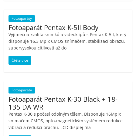
porovnání
Elektro
OK,
Fotoaparáty
recenze,
Fotoaparát Pentax K-5II Body
pračky,
Vyjímečná kvalita snímků a videoklipů s Pentax K-5II, který
televize,
disponuje 16,3 Mpix CMOS snímačem, stabilizací obrazu,
notebooky,
supervysokou citlivostí až do
mobilní
Čtěte více
telefony,
kávovary,
bazény
Fotoaparáty
Fotoaparát Pentax K-30 Black + 18-
135 DA WR
Pentax K-30 s počasí odolným tělem. Disponuje 16Mpix
snímačem CMOS, opto-magnetickým systémem redukce
vibrací a redukcí prachu. LCD displej má