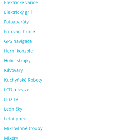
Elektrické vařiče
Elektrický gril
Fotoaparáty
Fritovací hrnce
GPS navigace
Herní konzole
Holicí strojky
Kávovary
Kuchyňské Roboty
LCD televize
LED TV
Ledničky
Letní pneu
Mikrovlnné trouby
Mixéry