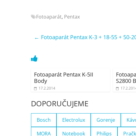
Nejlepší
elektronika
Fotoaparát
,
Pentax
porovnání
Elektro
OK,
←
Fotoaparát Pentax K-3 + 18-55 + 50-
recenze,
pračky,
televize,
notebooky,
mobilní
Fotoaparát Pentax K-5II
Fotoapa
telefony,
Body
S2800 B
kávovary,
17.2.2014
17.2.201
bazény
DOPORUČUJEME
Bosch
Electrolux
Gorenje
Káv
MORA
Notebook
Philips
Pračk