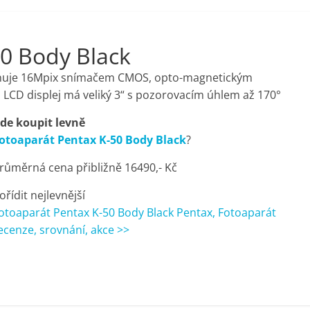
0 Body Black
ponuje 16Mpix snímačem CMOS, opto-magnetickým
 LCD displej má veliký 3“ s pozorovacím úhlem až 170°
de koupit levně
otoaparát Pentax K-50 Body Black
?
růměrná cena přibližně 16490,- Kč
ořídit nejlevnější
otoaparát Pentax K-50 Body Black Pentax, Fotoaparát
ecenze, srovnání, akce >>