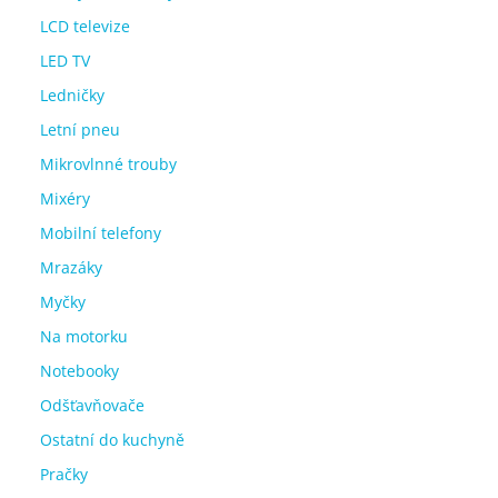
LCD televize
LED TV
Ledničky
Letní pneu
Mikrovlnné trouby
Mixéry
Mobilní telefony
Mrazáky
Myčky
Na motorku
Notebooky
Odšťavňovače
Ostatní do kuchyně
Pračky