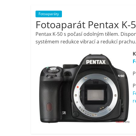
porovnání,
Fotoaparáty
Fotoaparát Pentax K-5
pračky,
Pentax K-50 s počasí odolným tělem. Dis
televize,
systémem redukce vibrací a redukcí prachu.
K
notebooky,
F
P
mobilní
P
telefony,
F
r
kávovary,
bazény