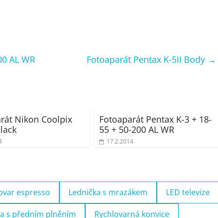
200 AL WR
Fotoaparát Pentax K-5II Body
→
rát Nikon Coolpix
Fotoaparát Pentax K-3 + 18-
lack
55 + 50-200 AL WR
4
17.2.2014
ovar espresso
Lednička s mrazákem
LED televize
a s předním plněním
Rychlovarná konvice